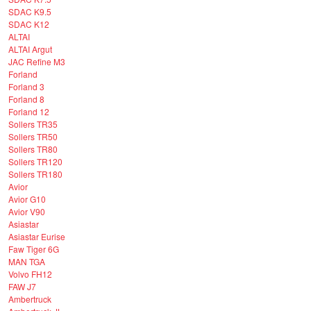
SDAC K9.5
SDAC K12
ALTAI
ALTAI Argut
JAC Refine M3
Forland
Forland 3
Forland 8
Forland 12
Sollers TR35
Sollers TR50
Sollers TR80
Sollers TR120
Sollers TR180
Avior
Avior G10
Avior V90
Asiastar
Asiastar Eurise
Faw Tiger 6G
MAN TGA
Volvo FH12
FAW J7
Ambertruck