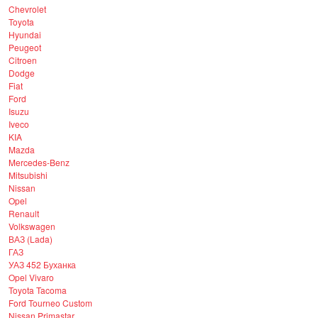
Chevrolet
Toyota
Hyundai
Peugeot
Citroen
Dodge
Fiat
Ford
Isuzu
Iveco
KIA
Mazda
Mercedes-Benz
Mitsubishi
Nissan
Opel
Renault
Volkswagen
ВАЗ (Lada)
ГАЗ
УАЗ 452 Буханка
Opel Vivaro
Toyota Tacoma
Ford Tourneo Custom
Nissan Primastar