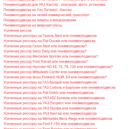
Пневмоподвеска для УАЗ Хантер - описание, фото, установка
Пневмоподвеска на Уаз Патриот, Хантер
Пневмоподвеска на легкий коммерческий транспорт
Пневмоподвеска на пикапы и внедорожники
Пневмоподвеска на микроавтобусы
Усиление рессор
Усиленные рессоры на Газель Next или пневмоподвеска
Усиленные рессоры на Fiat Ducato или пневмоподвеска
Усиление рессор Газон Next или пневмоподвеска?
Усиление рессор Iveco Daily или пневмоподвеска?
Усиление рессор Mercedes Sprinter или пневмоподвеска?
Усиление рессор Ford Transit или пневмоподвеска?
Усиление рессор Hyundai HD 65, 72, 78, 120 или пневмоподвеска?
Усиление рессор Mitsubishi Canter или пневмоподвеска?
Усиление рессор Isuzu Forward, NQR, Elf или пневмоподвеска?
Усиленные рессоры на ГАЗ Валдай или пневмоподвеска
Усиленные рессоры на ГАЗ Соболь и Баргузин или пневмоподвеска
Усиленные рессоры на Fiat Doblo или пневмоподвеска
Усиленные рессоры на УАЗ 452 Буханка или пневмоподвеска
Усиленные рессоры на УАЗ Патриот или пневмоподвеска
Усиленные рессоры на УАЗ Профи или пневмоподвеска
Усиленные рессоры на УАЗ Хантер или пневмоподвеска
Усиленные рессоры на Mercedes-Benz Atego или пневмоподвеска
Усиленные рессоры на Ford F-150 или пневмоподвеска
Усиленные рессоры на Ford Ranger или пневмоподвеска