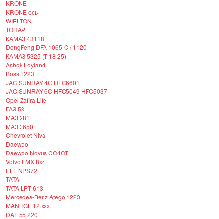
KRONE
KRONE ось
WIELTON
ТОНАР
КАМАЗ 43118
DongFeng DFA 1065-C / 1120
КАМАЗ 5325 (Т 18 25)
Ashok Leyland
Boss 1223
JAC SUNRAY 4С HFC6601
JAC SUNRAY 6C HFC5049 HFC5037
Opel Zafira Life
ГАЗ 53
МАЗ 281
МАЗ 3650
Chevrolet Niva
Daewoo
Daewoo Novus CC4CT
Volvo FMX 8x4
ELF NPS72
TATA
TATA LPT-613
Mercedes-Benz Atego 1223
MAN TGL 12.ххх
DAF 55 220