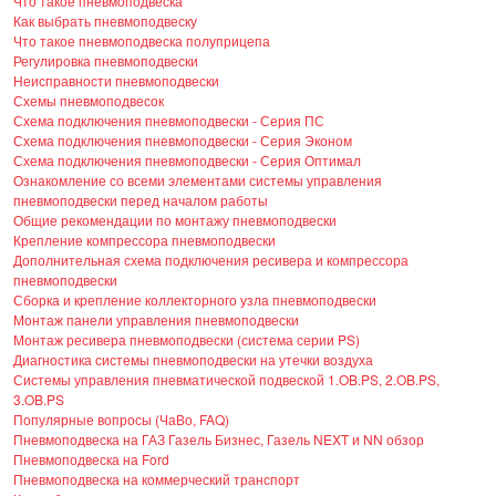
Что такое пневмоподвеска
Как выбрать пневмоподвеску
Что такое пневмоподвеска полуприцепа
Регулировка пневмоподвески
Неисправности пневмоподвески
Схемы пневмоподвесок
Схема подключения пневмоподвески - Серия ПС
Схема подключения пневмоподвески - Серия Эконом
Схема подключения пневмоподвески - Серия Оптимал
Ознакомление со всеми элементами системы управления
пневмоподвески перед началом работы
Общие рекомендации по монтажу пневмоподвески
Крепление компрессора пневмоподвески
Дополнительная схема подключения ресивера и компрессора
пневмоподвески
Сборка и крепление коллекторного узла пневмоподвески
Монтаж панели управления пневмоподвески
Монтаж ресивера пневмоподвески (система серии PS)
Диагностика системы пневмоподвески на утечки воздуха
Системы управления пневматической подвеской 1.OB.PS, 2.OB.PS,
3.OB.PS
Популярные вопросы (ЧаВо, FAQ)
Пневмоподвеска на ГАЗ Газель Бизнес, Газель NEXT и NN обзор
Пневмоподвеска на Ford
Пневмоподвеска на коммерческий транспорт