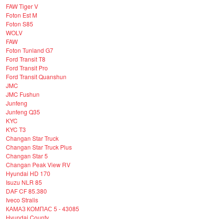
FAW Tiger V
Foton Est M
Foton S85
WOLV
FAW
Foton Tunland G7
Ford Transit T8
Ford Transit Pro
Ford Transit Quanshun
JMC
JMC Fushun
Junfeng
Junfeng Q35
KYC
KYC T3
Changan Star Truck
Changan Star Truck Plus
Changan Star 5
Changan Peak View RV
Hyundai HD 170
Isuzu NLR 85
DAF CF 85.380
Iveco Stralis
КАМАЗ КОМПАС 5 - 43085
Hyundai County