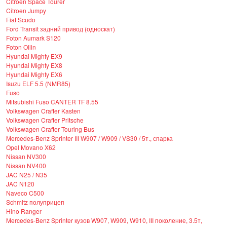
Citroen Space Tourer
Citroen Jumpy
Fiat Scudo
Ford Transit задний привод (односкат)
Foton Aumark S120
Foton Ollin
Hyundai Mighty EX9
Hyundai Mighty EX8
Hyundai Mighty EX6
Isuzu ELF 5.5 (NMR85)
Fuso
Mitsubishi Fuso CANTER TF 8.55
Volkswagen Crafter Kasten
Volkswagen Crafter Pritsche
Volkswagen Crafter Touring Bus
Mercedes-Benz Sprinter III W907 / W909 / VS30 / 5т., спарка
Opel Movano X62
Nissan NV300
Nissan NV400
JAC N25 / N35
JAC N120
Naveco C500
Schmitz полуприцеп
Hino Ranger
Mercedes-Benz Sprinter кузов W907, W909, W910, III поколение, 3.5т,