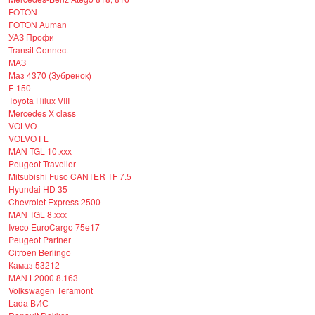
FOTON
FOTON Auman
УАЗ Профи
Transit Connect
МАЗ
Маз 4370 (Зубренок)
F-150
Toyota Hilux VIII
Mercedes X class
VOLVO
VOLVO FL
MAN TGL 10.ххх
Peugeot Traveller
Mitsubishi Fuso CANTER TF 7.5
Hyundai HD 35
Chevrolet Express 2500
MAN TGL 8.ххх
Iveco EuroCargo 75e17
Peugeot Partner
Citroen Berlingo
Камаз 53212
MAN L2000 8.163
Volkswagen Teramont
Lada ВИС