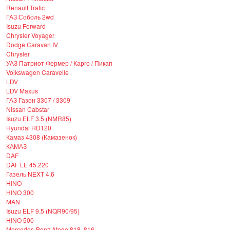
Renault Trafic
ГАЗ Соболь 2wd
Isuzu Forward
Chrysler Voyager
Dodge Caravan IV
Chrysler
УАЗ Патриот Фермер / Карго / Пикап
Volkswagen Caravelle
LDV
LDV Maxus
ГАЗ Газон 3307 / 3309
Nissan Cabstar
Isuzu ELF 3.5 (NMR85)
Hyundai HD120
Камаз 4308 (Камазенок)
КАМАЗ
DAF
DAF LE 45.220
Газель NEXT 4.6
HINO
HINO 300
MAN
Isuzu ELF 9.5 (NQR90/95)
HINO 500
Mercedes-Benz Atego 818, 816