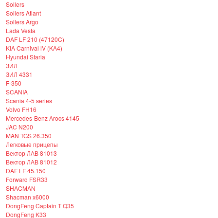
Sollers
Sollers Atlant
Sollers Argo
Lada Vesta
DAF LF 210 (47120C)
KIA Carnival lV (KA4)
Hyundai Staria
ЗИЛ
ЗИЛ 4331
F-350
SCANIA
Scania 4-5 series
Volvo FH16
Mercedes-Benz Arocs 4145
JAC N200
MAN TGS 26.350
Легковые прицепы
Вектор ЛАВ 81013
Вектор ЛАВ 81012
DAF LF 45.150
Forward FSR33
SHACMAN
Shacman x6000
DongFeng Captain T Q35
DongFeng K33