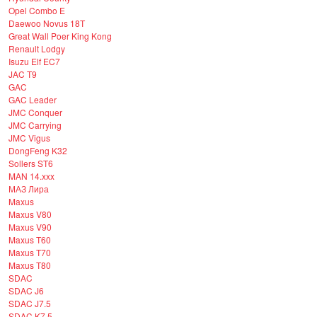
Opel Combo E
Daewoo Novus 18T
Great Wall Poer King Kong
Renault Lodgy
Isuzu Elf EC7
JAC T9
GAC
GAC Leader
JMC Conquer
JMC Carrying
JMC Vigus
DongFeng K32
Sollers ST6
MAN 14.xxx
МАЗ Лира
Maxus
Maxus V80
Maxus V90
Maxus T60
Maxus T70
Maxus T80
SDAC
SDAC J6
SDAC J7.5
SDAC K7.5