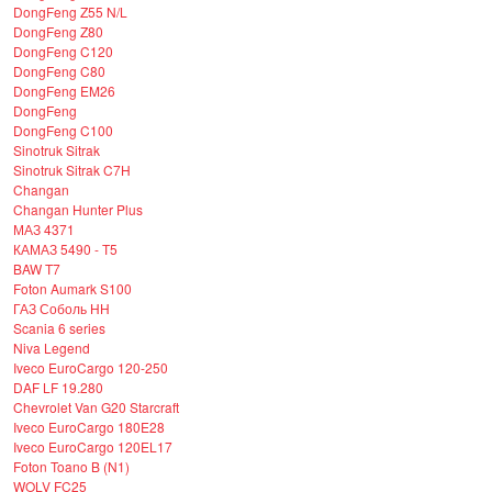
DongFeng Z55 N/L
DongFeng Z80
DongFeng C120
DongFeng C80
DongFeng EM26
DongFeng
DongFeng C100
Sinotruk Sitrak
Sinotruk Sitrak C7H
Changan
Changan Hunter Plus
МАЗ 4371
КАМАЗ 5490 - Т5
BAW T7
Foton Aumark S100
ГАЗ Соболь НН
Scania 6 series
Niva Legend
Iveco EuroCargo 120-250
DAF LF 19.280
Chevrolet Van G20 Starcraft
Iveco EuroCargo 180E28
Iveco EuroCargo 120EL17
Foton Toano B (N1)
WOLV FC25