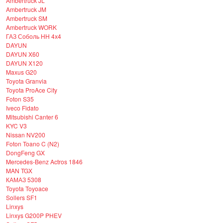
Ambertruck JL
Ambertruck JM
Ambertruck SM
Ambertruck WORK
ГАЗ Соболь НН 4х4
DAYUN
DAYUN X60
DAYUN X120
Maxus G20
Toyota Granvia
Toyota ProAce City
Foton S35
Iveco Fidato
Mitsubishi Canter 6
KYC V3
Nissan NV200
Foton Toano C (N2)
DongFeng GX
Mercedes-Benz Actros 1846
MAN TGX
КАМАЗ 5308
Toyota Toyoace
Sollers SF1
Linxys
Linxys G200P PHEV