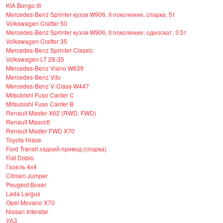
KIA Bongo III
Mercedes-Benz Sprinter кузов W906, II поколение, спарка, 5т
Volkswagen Crafter 50
Mercedes-Benz Sprinter кузов W906, II поколение, односкат, 3.5т
Volkswagen Crafter 35
Mercedes-Benz Sprinter Classic
Volkswagen LT 28-35
Mercedes-Benz Viano W639
Mercedes-Benz Vito
Mercedes-Benz V-Class W447
Mitsubishi Fuso Canter C
Mitsubishi Fuso Canter B
Renault Master X62 (RWD, FWD)
Renault Mascott
Renault Master FWD X70
Toyota Hiace
Ford Transit задний привод (спарка)
Fiat Doblo
Газель 4х4
Citroen Jumper
Peugeot Boxer
Lada Largus
Opel Movano X70
Nissan Interstar
УАЗ