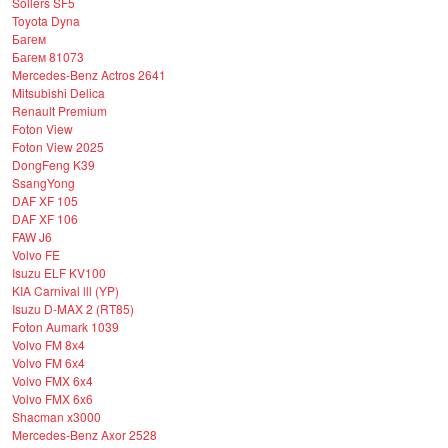
Sollers SF5
Toyota Dyna
Багем
Багем 81073
Mercedes-Benz Actros 2641
Mitsubishi Delica
Renault Premium
Foton View
Foton View 2025
DongFeng K39
SsangYong
DAF XF 105
DAF XF 106
FAW J6
Volvo FE
Isuzu ELF KV100
KIA Carnival lll (YP)
Isuzu D-MAX 2 (RT85)
Foton Aumark 1039
Volvo FM 8x4
Volvo FM 6x4
Volvo FMX 6x4
Volvo FMX 6x6
Shacman x3000
Mercedes-Benz Axor 2528