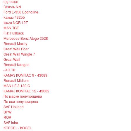
односкат
Газель NN
Ford E-350 Econoline
Камаз 43255
Isuzu NQR 12T
MAN TGE
Fiat Fullback
Mercedes-Benz Atego 2528
Renault Maxity
Great Wall Poer
Great Wall Wingle 7
Great Wall
Renault Kangoo
JAC T6
КАМАЗ КОМПАС 9 - 43089
Renault Midlum
MAN LE 8.180 C
КАМАЗ КОМПАС 12 - 43082
По марке полуприцепа
По оси полуприцепа
SAF Holland
BPW
ROR
SAF Intra
KOEGEL / KOGEL