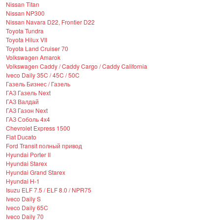
Nissan Titan
Nissan NP300
Nissan Navara D22, Frontier D22
Toyota Tundra
Toyota Hilux VII
Toyota Land Cruiser 70
Volkswagen Amarok
Volkswagen Caddy / Caddy Cargo / Caddy California
Iveco Daily 35C / 45C / 50C
Газель Бизнес / Газель
ГАЗ Газель Next
ГАЗ Валдай
ГАЗ Газон Next
ГАЗ Соболь 4х4
Chevrolet Express 1500
Fiat Ducato
Ford Transit полный привод
Hyundai Porter II
Hyundai Starex
Hyundai Grand Starex
Hyundai H-1
Isuzu ELF 7.5 / ELF 8.0 / NPR75
Iveco Daily S
Iveco Daily 65C
Iveco Daily 70