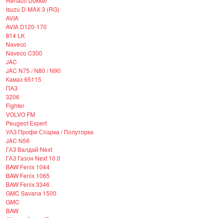
Renault Dokker
Isuzu D-MAX 3 (RG)
AVIA
AVIA D120-170
814 LK
Naveco
Naveco C300
JAC
JAC N75 / N80 / N90
Камаз 65115
ПАЗ
3206
Fighter
VOLVO FM
Peugeot Expert
УАЗ Профи Спарка / Полуторка
JAC N56
ГАЗ Валдай Next
ГАЗ Газон Next 10.0
BAW Fenix 1044
BAW Fenix 1065
BAW Fenix 3346
GMC Savana 1500
GMC
BAW