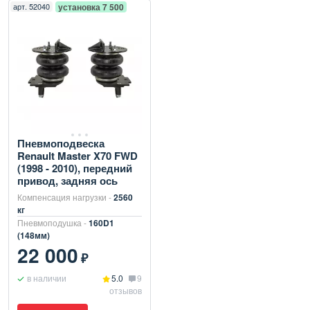
арт.
52040
установка 7 500
Пневмоподвеска
Renault Master X70 FWD
(1998 - 2010), передний
привод, задняя ось
Компенсация нагрузки -
2560
кг
Пневмоподушка -
160D1
(148мм)
22 000
₽
в наличии
5.0
9
отзывов