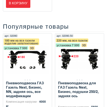
В КОРЗИНУ
Популярные товары
арт.
02090
арт.
02090.50
180 мм на все газели
220 мм, на все газели
изделие запатентовано
установка 7 500
3D
установка 7 500
3D
Пневмоподвеска ГАЗ
Пневмоподвеска для
Газель Next, Бизнес,
ГАЗ Газель Next,
NN, задняя ось, все
Бизнес, подушки 250/2,
модификации
задняя ось
Компенсация нагрузки -
4000
кг
Компенсация нагрузки -
5600