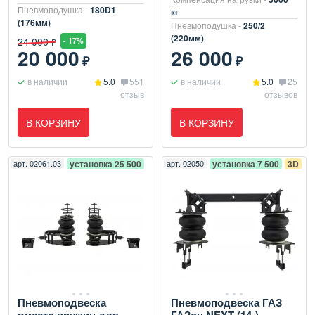
Пневмоподушка -
180D1
кг
(176мм)
Пневмоподушка -
250/2
(220мм)
24 000
- 17%
₽
20 000
26 000
₽
₽
в наличии
5.0
551
в наличии
5.0
25
отзыв
отзывов
В КОРЗИНУ
В КОРЗИНУ
арт.
02061.03
установка 25 500
арт.
02050
установка 7 500
3D
Пневмоподвеска
Пневмоподвеска ГАЗ