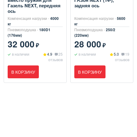
вместо пружин для
ГАЗон NEXT (14-),
Газель NEXT, передняя
задняя ось
ось
Компенсация нагрузки -
4000
Компенсация нагрузки -
5600
кг
кг
Пневмоподушка -
180D1
Пневмоподушка -
250/2
(176мм)
(220мм)
32 000
28 000
₽
₽
в наличии
4.9
25
в наличии
5.0
19
отзывов
отзывов
В КОРЗИНУ
В КОРЗИНУ