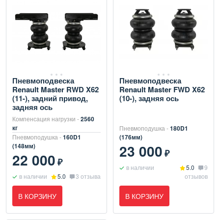
Пневмоподвеска
Пневмоподвеска
Renault Master RWD X62
Renault Master FWD X62
(11-), задний привод,
(10-), задняя ось
задняя ось
Компенсация нагрузки -
2560
кг
Пневмоподушка -
180D1
Пневмоподушка -
160D1
(176мм)
23 000
(148мм)
₽
22 000
₽
в наличии
5.0
9
в наличии
5.0
3 отзыва
отзывов
В КОРЗИНУ
В КОРЗИНУ