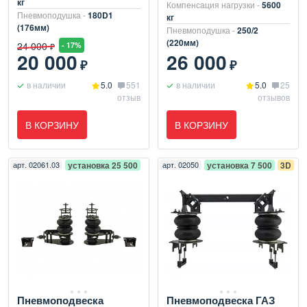
кг
Компенсация нагрузки -
5600
Пневмоподушка -
180D1
кг
(176мм)
Пневмоподушка -
250/2
(220мм)
24 000
- 17%
₽
20 000
26 000
₽
₽
в наличии
5.0
551
в наличии
5.0
25
отзыв
отзывов
В КОРЗИНУ
В КОРЗИНУ
арт.
02061.03
установка 25 500
арт.
02050
установка 7 500
3D
Пневмоподвеска
Пневмоподвеска ГАЗ