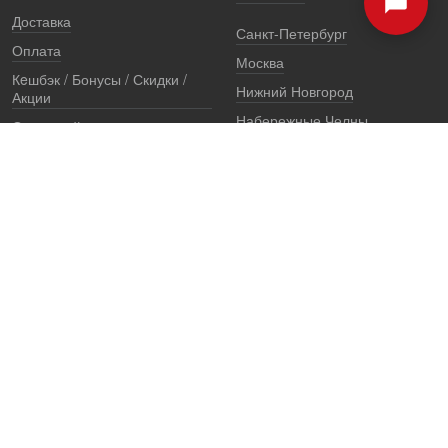
Доставка
Санкт-Петербург
Оплата
Москва
Кeшбэк / Бонусы / Скидки /
Нижний Новгород
Акции
Набережные Челны
Остерегайтесь подделок
Екатеринбург
Стоимость установки
Регионы
Сертификаты и документы
Представители
Гарантии
Реквизиты
Правовая информация
Офис продаж
Установочный центр
8 (800) 707-52-13
единый многоканальный телефон, звонок по России бесплатный
7 (921) 657-98-77