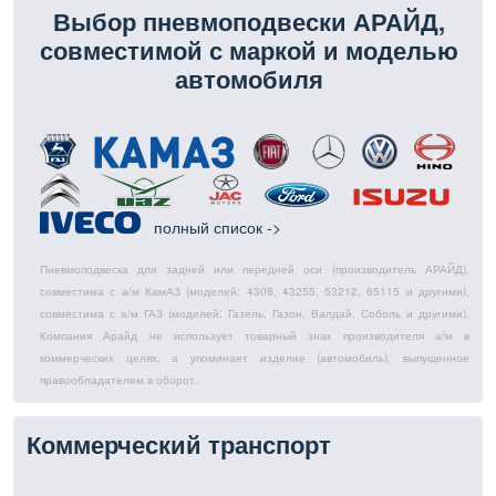
Выбор пневмоподвески АРАЙД,
совместимой с маркой и моделью
автомобиля
полный список ->
Пневмоподвеска для задней или передней оси (производитель АРАЙД),
совместима с а/м КамАЗ (моделей: 4308, 43255, 53212, 65115 и другими),
совместима с а/м ГАЗ (моделей: Газель, Газон, Валдай, Соболь и другими).
Компания Арайд не использует товарный знак производителя а/м в
коммерческих целях, а упоминает изделие (автомобиль), выпущенное
правообладателем в оборот.
Коммерческий транспорт