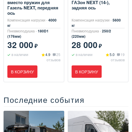
вместо пружин для
ГАЗон NEXT (14-),
Газель NEXT, передняя
задняя ось
ось
Компенсация нагрузки -
4000
Компенсация нагрузки -
5600
кг
кг
Пневмоподушка -
180D1
Пневмоподушка -
250/2
(176мм)
(220мм)
32 000
28 000
₽
₽
в наличии
4.9
25
в наличии
5.0
19
отзывов
отзывов
В КОРЗИНУ
В КОРЗИНУ
Последние события