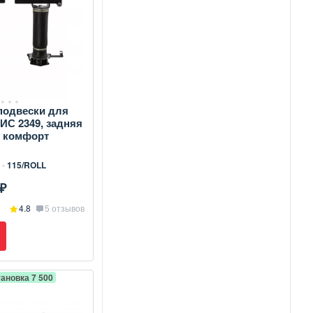
подвески для
ВИС 2349, задняя
т комфорт
 -
115/ROLL
₽
4.8
5 отзывов
ановка 7 500