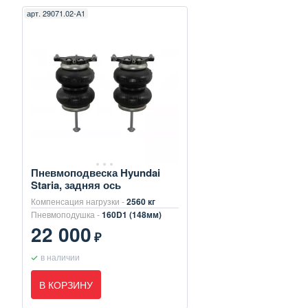
арт.
29071.02-А1
Пневмоподвеска Hyundai
Staria, задняя ось
Компенсация нагрузки -
2560 кг
Пневмоподушка -
160D1 (148мм)
22 000
₽
в наличии
В КОРЗИНУ