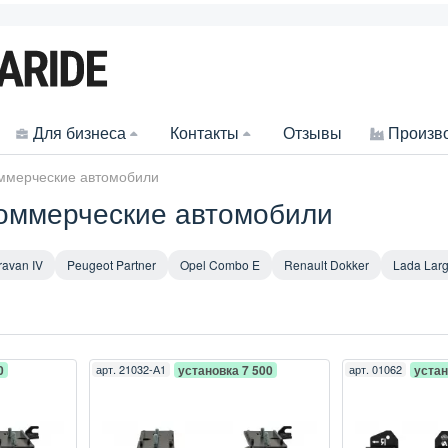
Для бизнеса
Контакты
Отзывы
Произв
оммерческие автомобили
коммерческие автомобили
avan IV
Peugeot Partner
Opel Combo E
Renault Dokker
Lada Lar
0
арт.
21032-А1
установка 7 500
арт.
01062
устан