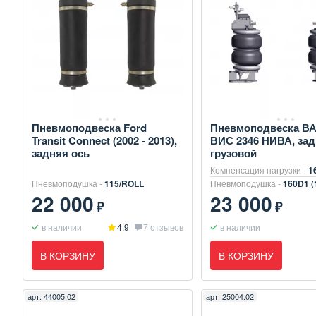
Пневмоподвеска Ford
Пневмоподвеска ВАЗ
Transit Connect (2002 - 2013),
ВИС 2346 НИВА, зад
задняя ось
грузовой
Компенсация нагрузки -
1
Пневмоподушка -
115/ROLL
Пневмоподушка -
160D1 (
22 000
23 000
₽
₽
в наличии
4.9
7 отзывов
в наличии
В КОРЗИНУ
В КОРЗИНУ
арт.
44005.02
арт.
25004.02