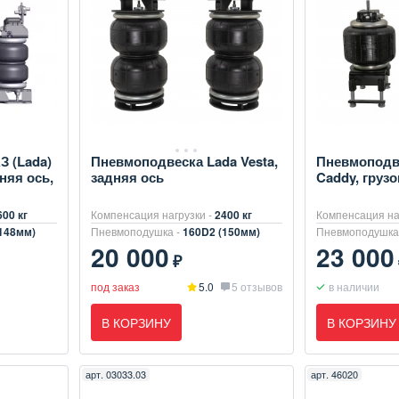
 (Lada)
Пневмоподвеска Lada Vesta,
Пневмоподв
няя ось,
задняя ось
Caddy, грузо
600 кг
Компенсация нагрузки -
2400 кг
Компенсация на
148мм)
Пневмоподушка -
160D2 (150мм)
Пневмоподушка
20 000
23 000
₽
под заказ
5.0
5 отзывов
в наличии
В КОРЗИНУ
В КОРЗИНУ
арт.
03033.03
арт.
46020