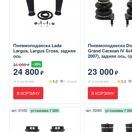
Пневмоподвеска Lada
Пневмоподвеска Do
Largus, Largus Cross, задняя
Grand Caravan IV 4х4
ось
2007), задняя ось, г
31 000
- 20%
₽
24 800
23 000
₽
₽
в наличии
5.0
1 отзыв
в наличии
5.0
В КОРЗИНУ
В КОРЗИНУ
арт.
01032
установка 7 500
арт.
52060
установка 7 50