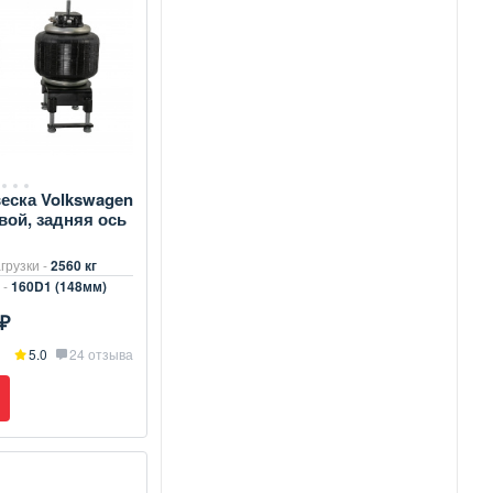
еска Volkswagen
вой, задняя ось
грузки -
2560 кг
 -
160D1 (148мм)
₽
5.0
24 отзыва