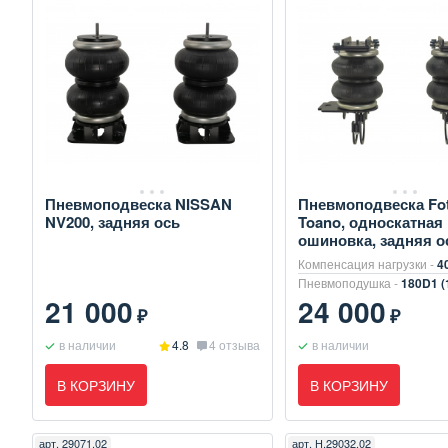
Пневмоподвеска NISSAN
Пневмоподвеска Fo
NV200, задняя ось
Toano, односкатная
ошиновка, задняя о
Компенсация нагрузки -
4
Пневмоподушка -
180D1 (
21 000
24 000
₽
₽
в наличии
4.8
4 отзыва
в наличии
В КОРЗИНУ
В КОРЗИНУ
арт.
29071.02
арт.
Н.29032.02