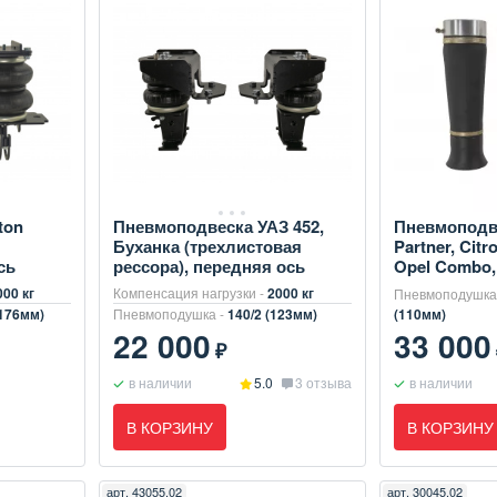
ton
Пневмоподвеска УАЗ 452,
Пневмоподв
Буханка (трехлистовая
Partner, Citr
сь
рессора), передняя ось
Opel Combo,
000 кг
Компенсация нагрузки -
2000 кг
Пневмоподушка
176мм)
Пневмоподушка -
140/2 (123мм)
(110мм)
22 000
33 000
₽
в наличии
5.0
3 отзыва
в наличии
В КОРЗИНУ
В КОРЗИНУ
арт.
43055.02
арт.
30045.02