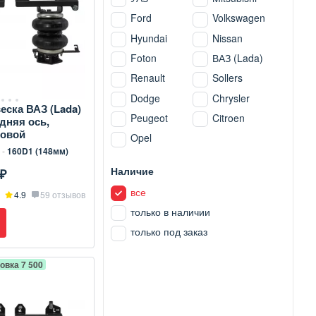
Ford
Volkswagen
Hyundai
Nissan
Foton
ВАЗ (Lada)
Renault
Sollers
Dodge
Chrysler
ска ВАЗ (Lada)
Peugeot
Citroen
дняя ось,
зовой
Opel
 -
160D1 (148мм)
Наличие
₽
все
4.9
59 отзывов
только в наличии
только под заказ
овка 7 500