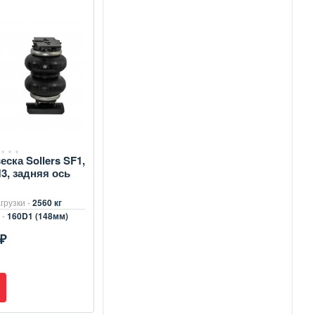
ска Sollers SF1,
3, задняя ось
грузки -
2560 кг
 -
160D1 (148мм)
₽