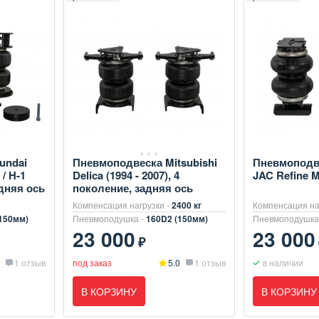
undai
Пневмоподвеска Mitsubishi
Пневмоподве
 / H-1
Delica (1994 - 2007), 4
JAC Refine M
адняя ось
поколение, задняя ось
Компенсация нагрузки -
2400 кг
Компенсация на
150мм)
Пневмоподушка -
160D2 (150мм)
Пневмоподушка
23 000
23 000
₽
1 отзыв
под заказ
5.0
1 отзыв
в наличии
В КОРЗИНУ
В КОРЗИНУ