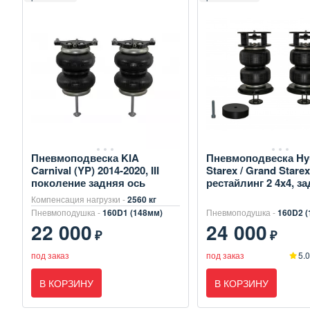
Пневмоподвеска KIA
Пневмоподвеска Hy
Carnival (YP) 2014-2020, III
Starex / Grand Starex
поколение задняя ось
рестайлинг 2 4x4, з
Компенсация нагрузки -
2560 кг
Пневмоподушка -
160D1 (148мм)
Пневмоподушка -
160D2 (
22 000
24 000
₽
₽
под заказ
под заказ
5.0
В КОРЗИНУ
В КОРЗИНУ