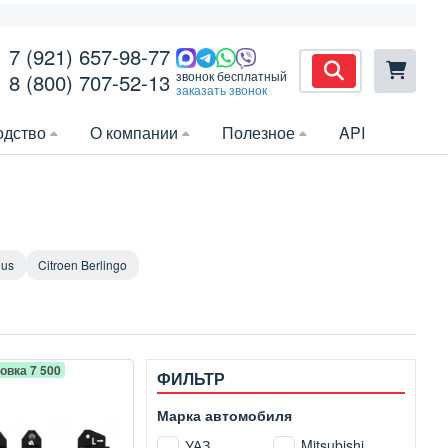
7 (921) 657-98-77
звонок бесплатный
8 (800) 707-52-13
заказать звонок
одство
О компании
Полезное
API
gus
Citroen Berlingo
овка 7 500
ФИЛЬТР
Марка автомобиля
УАЗ
Mitsubishi