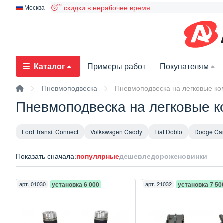
😴 скидки в нерабочее время
Москва
Каталог
Примеры работ
Покупателям
Пневмоподвеска
Пневмоподвеска на легковые к
Пневмоподвеска на легковые 
Ford Transit Connect
Volkswagen Caddy
Fiat Doblo
Dodge Car
Показать сначала:
популярные
дешевле
дороже
новинки
арт.
01030
установка 6 000
арт.
21032
установка 7 50