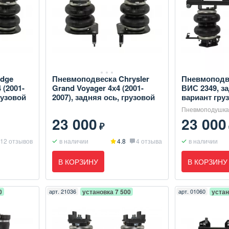
dge
Пневмоподвеска Chrysler
Пневмоподве
 (2001-
Grand Voyager 4х4 (2001-
ВИС 2349, за
рузовой
2007), задняя ось, грузовой
вариант гру
Пневмоподушка
23 000
23 000
₽
12 отзывов
в наличии
4.8
4 отзыва
в наличии
В КОРЗИНУ
В КОРЗИНУ
0
арт.
21036
установка 7 500
арт.
01060
устан