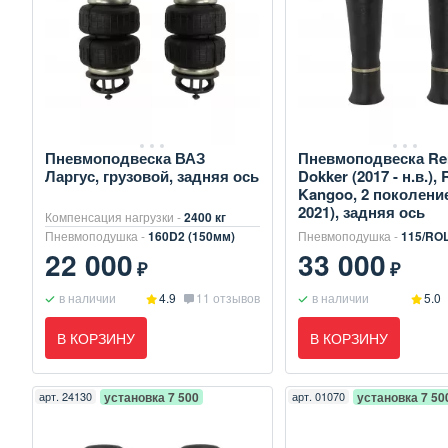
Пневмоподвеска ВАЗ
Пневмоподвеска Re
Ларгус, грузовой, задняя ось
Dokker (2017 - н.в.), 
Kangoo, 2 поколение
2021), задняя ось
Компенсация нагрузки -
2400 кг
Пневмоподушка -
160D2 (150мм)
Пневмоподушка -
115/RO
22 000
33 000
₽
₽
в наличии
4.9
11 отзывов
в наличии
5.0
В КОРЗИНУ
В КОРЗИНУ
арт.
24130
установка 7 500
арт.
01070
установка 7 50