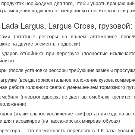
 продуктах необходима для того, чтобы убрать вращающий
ри размещении подушек со смещением относительно оси ра
а
Lada Largus, Largus Cross, грузовой
:
рами (штатные рессоры на вашем автомобиле прослу
также на другие элементы подвески)
ударов отбойника при перегрузе (полностью исключаетс
йники)
оры (после установки рессоры требующие замены прослужа
агрузке (всегда горизонтальное положение кузова коммерч
ьная работа головного света с уменьшением тормозного пут
омобиля (пневмоподвеска не дает автомобилю кренится 
 положении)
жиров (значительное увеличение комфорта при езде на авт
 и для пассажиров (на пассажирских микроавтобусах)
рессора – это возможность перевезти в 1.5 раза больше 