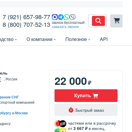
7 (921) 657-98-77
звонок бесплатный
8 (800) 707-52-13
заказать звонок
одство
О компании
Полезное
API
ель
22 000
, Россия
₽
Купить
транам СНГ
нспортной компанией
Быстрый заказ
рбургу и Москве
частями или в рассрочку
адресу
от
3 667 ₽
в месяц,