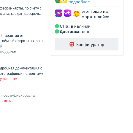
подробнее
овские карты, по счету с
этот товар на
лата, кредит, рассрочка,
маркетплейсе
СПб:
в наличии
Доставка:
есть
й гарантии от
, обмен/возврат товара в
️Конфигуратор
ей
 подделок
одробная документация с
отографиями по монтажу
 установке
ия сертифицирована
фикаты