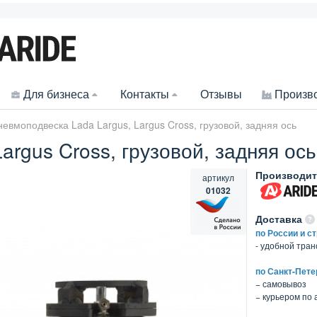
Для бизнеса
Контакты
Отзывы
Произв
евмоподвеска Lada Largus, Largus Cross, грузовой, задняя ось
argus Cross, грузовой, задняя ось
Производит
артикул
01032
Доставка
по России и с
- удобной тра
по Санкт-Пете
− самовывоз
− курьером по 