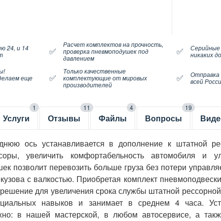
Расчет комплектов на прочность,
ю 24, и 14
Серийные
✅
✅
проверка пневмоподушек под
т
никаких д
давлением
ы!
Только качественные
Отправка
✅
✅
делаем еще
комплектующие от мировых
всей Росс
производителей
1
11
4
19
Услуги
Отзывы
Файлы
Вопросы
Виде
аднюю ось устанавливается в дополнение к штатной ре
соры, увеличить комфортабельность автомобиля и у
ек позволит перевозить больше груза без потери управляе
у кузова с валкостью. Приобретая комплект пневмоподвеск
те решение для увеличения срока службы штатной рессорно
ециальных навыков и занимает в среднем 4 часа. Уст
жно: в нашей мастерской, в любом автосервисе, а такж