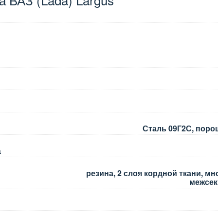
Сталь 09Г2С, поро
а
резина, 2 слоя кордной ткани, м
межсек