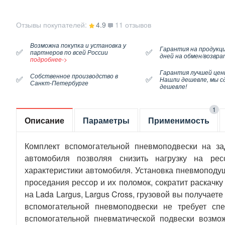
Отзывы покупателей:
4.9
11 отзывов
Возможна покупка и установка у
Гарантия на продукци
✅
✅
партнеров по всей России
дней на обмен/возвра
подробнее->
Гарантия лучшей цен
Собственное производство в
✅
✅
Нашли дешевле, мы с
Санкт-Петербурге
дешевле!
1
Описание
Параметры
Применимость
Комплект вспомогательной пневмоподвески на з
автомобиля позволяя снизить нагрузку на рес
характеристики автомобиля. Установка пневмоподуш
проседания рессор и их поломок, сократит раскачк
на Lada Largus, Largus Cross, грузовой вы получае
вспомогательной пневмоподвески не требует сп
вспомогательной пневматической подвески возмо