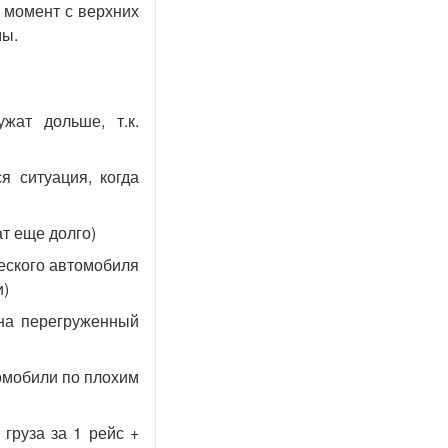
 момент с верхних
мы.
жат дольше, т.к.
я ситуация, когда
т еще долго)
еского автомобиля
и)
на перегруженный
омобили по плохим
груза за 1 рейс +