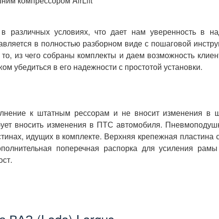
ним компрессором AirLift
в различных условиях, что дает нам уверенность в на
авляется в полностью разборном виде с пошаговой инструк
 то, из чего собраны комплекты и даем возможность клиен
ом убедиться в его надежности с простотой установки.
олнение к штатным рессорам и не вносит изменения в 
ебует вносить изменения в ПТС автомобиля. Пневмоподуш
инах, идущих в комплекте. Верхняя крепежная пластина с
ополнительная поперечная распорка для усиления рамы
ост.
а ВАЗ (Lada) Largus