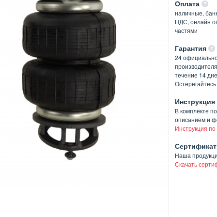
Оплата
наличные, банк
НДС, онлайн оп
частями
Гарантия
24 официально
производителя
течение 14 дн
Остерегайтесь
Инструкция
В комплекте п
описанием и ф
Инструкция по
Сертификат
Наша продукц
Скачать серти