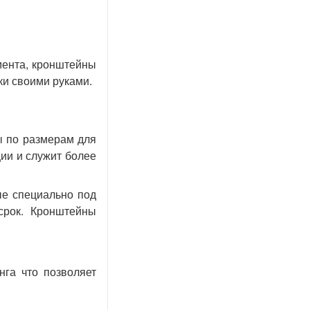
мента, кронштейны
ки своими руками.
ы по размерам для
ции и служит более
ые специально под
срок. Кронштейны
га что позволяет