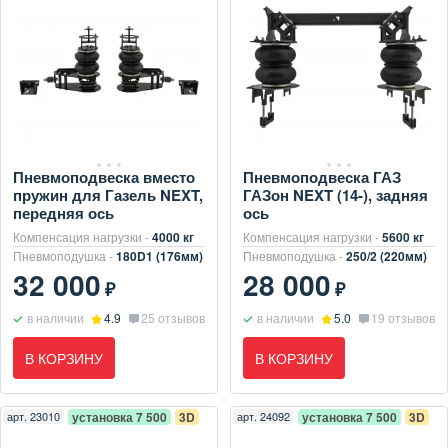
Пневмоподвеска вместо
Пневмоподвеска ГАЗ
пружин для Газель NEXT,
ГАЗон NEXT (14-), задняя
передняя ось
ось
Компенсация нагрузки -
4000 кг
Компенсация нагрузки -
5600 кг
Пневмоподушка -
180D1 (176мм)
Пневмоподушка -
250/2 (220мм)
32 000
28 000
₽
₽
в наличии
4.9
25 отзывов
в наличии
5.0
19 отзывов
В КОРЗИНУ
В КОРЗИНУ
арт.
23010
установка 7 500
3D
арт.
24092
установка 7 500
3D