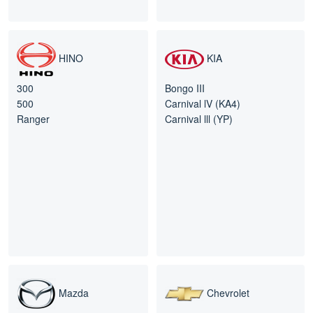
HINO
KIA
300
Bongo III
500
Carnival lV (KA4)
Ranger
Carnival lll (YP)
Mazda
Chevrolet