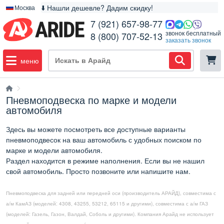
⬇️ Нашли дешевле? Дадим скидку!
Москва
7 (921) 657-98-77
звонок бесплатный
8 (800) 707-52-13
заказать звонок
меню
Пневмоподвеска по марке и модели
автомобиля
Здесь вы можете посмотреть все доступные варианты
пневмоподвесок на ваш автомобиль с удобных поиском по
марке и модели автомобиля.
Раздел находится в режиме наполнения. Если вы не нашил
свой автомобиль. Просто позвоните или напишите нам.
Пневмоподвеска для задней или передней оси (производитель АРАЙД), совместима с
а/м КамАЗ (моделей: 4308, 43255, 53212, 65115 и другими), совместима с а/м ГАЗ
(моделей: Газель, Газон, Валдай, Соболь и другими). Компания Арайд не использует