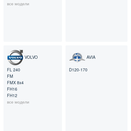
все модели
VOLVO
AVIA
FL 240
D120-170
FM
FMX 8x4
FH16
FH12
все модели