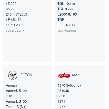
45.220
TGL 10.ххх
55 220
TGL 8.ххх
210 (47120C)
L2000 8.163
LF 45.150
TGE
LF 19.280
LE 8.180 C
все модели
все модели
FOTON
МАЗ
Auman
4370 Зубренок
Aumark S120
281040
Ollin
3650
Aumark S100
4371
Toano B (N1)
Лира