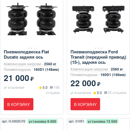
Пневмоподвеска Fiat
Пневмоподвеска Ford
Ducato задняя ось
Transit (передний привод)
(15-), задняя ось
Компенсация нагрузки -
2560 кг
Компенсация нагрузки -
2560 кг
Пневмоподушка -
160D1 (148мм)
21 000
Пневмоподушка -
160D1 (148мм)
₽
22 000
₽
в наличии
5.0
198
отзывов
в наличии
5.0
25 отзывов
В КОРЗИНУ
В КОРЗИНУ
арт.
Н.03020.Р2
установка 9 000
арт.
01051
установка 13 500