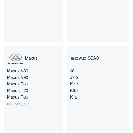
Maxus
SDAC
Maxus V80
J6
Maxus V90
J7.5
Maxus T60
K7.5
Maxus T70
K9.5
Maxus T80
K12
все модели