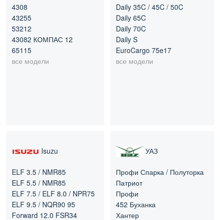
4308
Daily 35C / 45C / 50C
43255
Daily 65C
53212
Daily 70C
43082 КОМПАС 12
Daily S
65115
EuroCargo 75e17
все модели
все модели
Isuzu
УАЗ
ELF 3.5 / NMR85
Профи Спарка / Полуторка
ELF 5.5 / NMR85
Патриот
ELF 7.5 / ELF 8.0 / NPR75
Профи
ELF 9.5 / NQR90 95
452 Буханка
Forward 12.0 FSR34
Хантер