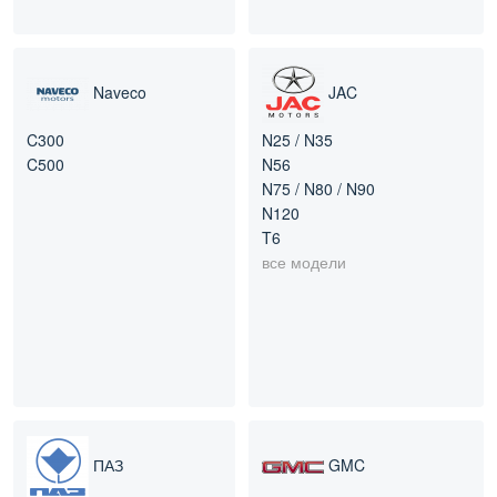
Naveco
JAC
C300
N25 / N35
C500
N56
N75 / N80 / N90
N120
T6
все модели
ПАЗ
GMC