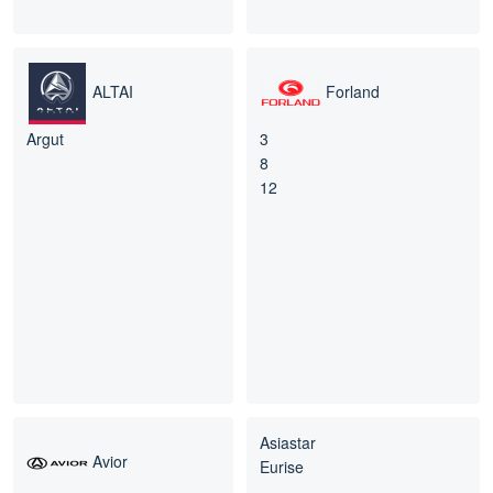
ALTAI
Forland
Argut
3
8
12
Asiastar
Avior
Eurise