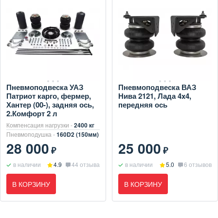
Пневмоподвеска УАЗ
Пневмоподвеска ВАЗ
Патриот карго, фермер,
Нива 2121, Лада 4x4,
Хантер (00-), задняя ось,
передняя ось
2.Комфорт 2 л
Компенсация нагрузки -
2400 кг
Пневмоподушка -
160D2 (150мм)
28 000
25 000
₽
₽
в наличии
4.9
44 отзыва
в наличии
5.0
6 отзывов
В КОРЗИНУ
В КОРЗИНУ