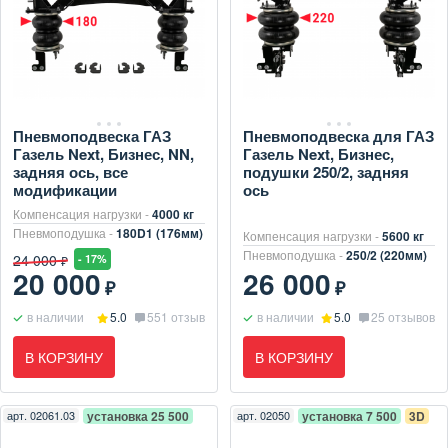
Пневмоподвеска ГАЗ
Пневмоподвеска для ГАЗ
Газель Next, Бизнес, NN,
Газель Next, Бизнес,
задняя ось, все
подушки 250/2, задняя
модификации
ось
Компенсация нагрузки -
4000 кг
Пневмоподушка -
180D1 (176мм)
Компенсация нагрузки -
5600 кг
Пневмоподушка -
250/2 (220мм)
24 000
- 17%
₽
20 000
26 000
₽
₽
в наличии
5.0
551 отзыв
в наличии
5.0
25 отзывов
В КОРЗИНУ
В КОРЗИНУ
арт.
02061.03
установка 25 500
арт.
02050
установка 7 500
3D