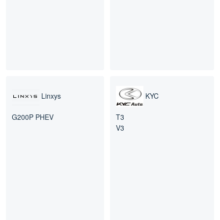
Linxys
KYC
G200P PHEV
T3
V3