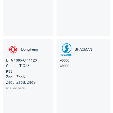
DongFeng
SHACMAN
DFA 1065-C / 1120
x6000
Captain T Q35
x3000
K33
Z55L, Z55N
Z80L, Z80S, Z80S
все модели