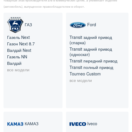
товарный знак производителя а/м в коммерческих целях, а упоминает изделие
(автомобиль), выпущенное правообладателем в оборот.
ГАЗ
Ford
Газель Next
Transit задний привод
(спарка)
Газон Next 8.7
Transit задний привод
Валдай Next
(односкат)
Газель NN
Transit передний привод
Валдай
Transit полный привод
все модели
Tourneo Custom
все модели
КАМАЗ
Iveco