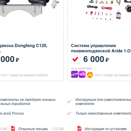
веска Dongfeng C120,
Система управления
ь
пневмоподвеской Aride 1.
 000
6 000
₽
₽
в наличии
этот товар на маркетплейсе
этот товар на марке
комплекты не требуют никаких
Инструкция для самостоятельн
✅
льных доработок
комплекте
✅
о всей России
Только качественные комплек
9 МБ
Отказные письма
1.22 МБ
Инструкция по установке