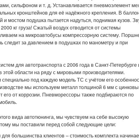
ми, сильфоном и т. д. Устанавливается пневмоэлемент ме
альных кронштейнов для её надёжного крепления. В балло
й и мостом подушка пытается надуться, поднимая кузов. Зв
 2000 кг груза! Сжатый воздух отводится от системы
вливаем на микроавтобусы компрессорную систему. Поршн
ль следит за давлением в подушках по манометру и при
стем для автотранспорта с 2006 года в Санкт-Петербурге 
в этой области на ряду с мировыми производителями.
специально под каждую модель ТС с учётом его особенно
оизводстве мы используем металл толщиной 6 мм с цинков
 его от коррозии. Пневморессоры также подбираются по
мобиль.
ого вида автотюнинга, мы чувствуем на себе высокую
тому мы поставили перед собой следующие цели:
для большинства клиентов – стоимость комплекта начинае