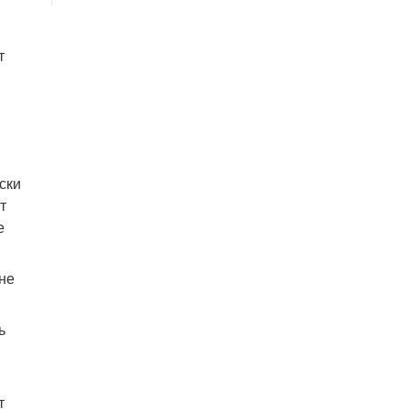
т
ски
т
е
не
ь
т