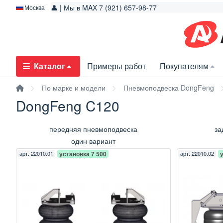
👤 | Мы в MAX 7 (921) 657-98-77
Москва
Каталог
Примеры работ
Покупателям
По марке и модели
Пневмоподвеска DongFeng
DongFeng C120
передняя пневмоподвеска
за
один вариант
арт.
22010.01
установка 7 500
арт.
22010.02