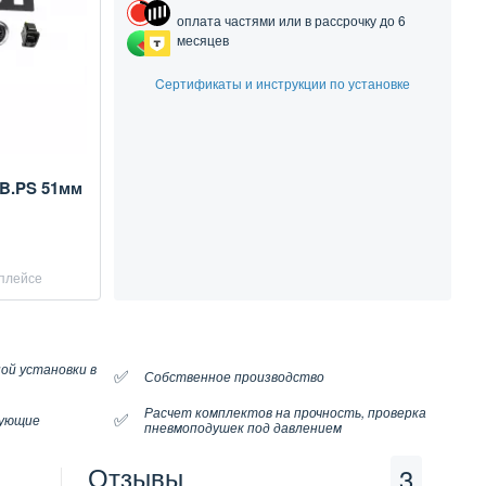
оплата частями или в рассрочку до 6
месяцев
Cертификаты и инструкции по установке
OB.PS 51мм
тплейсе
ой установки в
✅
Собственное производство
Расчет комплектов на прочность, проверка
✅
тующие
пневмоподушек под давлением
Отзывы
3