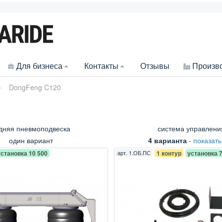
Для бизнеса
Контакты
Отзывы
Произв
DongFeng C120
дняя пневмоподвеска
система управлени
один вариант
4 варианта
-
показать
установка 10 500
арт.
1.ОБ.ПС
1 контур
установка 7