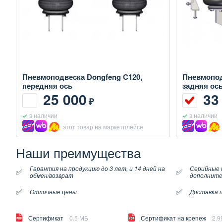
Пневмоподвеска Dongfeng C120,
Пневмопод
передняя ось
задняя ос
25 000
33
₽
в наличии
в наличии
этот товар на маркетплейсе
Наши преимущества
Гарантия на продукцию до 3 лет, и 14 дней на
Серийные 
✅
✅
обмен/возврат
дополните
✅
✅
Отличные цены
Доставка п
Сертификат
0.5 МБ
Сертификат на крепеж
2.9