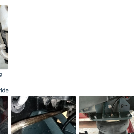
g
ide