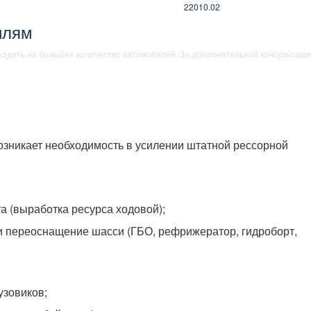
22010.02
илям
ходить на большее количество автомобилей. За дополнительной консультаци
озникает необходимость в усилении штатной рессорной
а (выработка ресурса ходовой);
и переоснащение шасси (ГБО, рефрижератор, гидроборт,
узовиков;