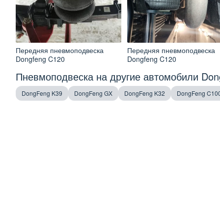
Передняя пневмоподвеска
Передняя пневмоподвеска
Dongfeng C120
Dongfeng C120
Пневмоподвеска на другие автомобили Do
DongFeng K39
DongFeng GX
DongFeng K32
DongFeng C10