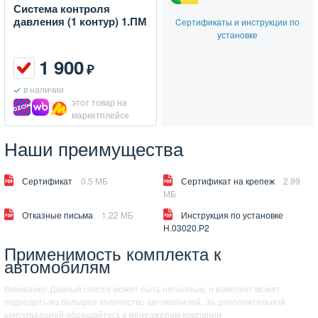
Система контроля
давления (1 контур) 1.ПМ
Cертификаты и инструкции по
установке
1 900
₽
в наличии
этот товар на
маркетплейсе
Наши преимущества
Сертификат
0.5 МБ
Сертификат на крепеж
2.99
МБ
Отказные письма
1.22 МБ
Инструкция по установке
Н.03020.Р2
Применимость комплекта к
автомобилям
Внимание! Данный список может быть неполным, и комплект может
подходить на большее количество автомобилей. За дополнительной
консультацией обращайтесь к менеджерам компании.