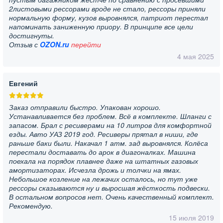
2листовыми рессорами вроде не стало, рессоры приняли
нормальную форму, кузов выровнялся, патриот перестал
напоминать заниженную приору. В принципе все цели
достигнуты.
Отзыв с
OZON.ru
перейти
4 мая 2025
Евгений
Заказ отправили быстро. Упакован хорошо.
Устанавливается без проблем. Всё в комплекте. Шланги с
запасом. Брал с ресиверами на 10 литров для комфортной
езды. Авто УАЗ 2019 год. Ресиверы прятал в ниши, где
раньше баки были. Накачал 1 атм. зад выровнялся. Колёса
перестали доставать до арок в диагоналках. Машина
поехала на порядок плавнее даже на штатных газовых
амортизаторах. Исчезла дрожь и толчки на ямах.
Небольшое козление на лежачих осталось, но тут уже
рессоры сказываются ну и выросшая жёсткость подвески.
В остальном вопросов нет. Очень качественный комплект.
Рекомендую.
15 июля 2019