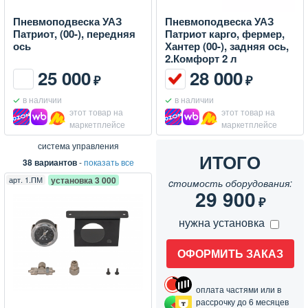
Пневмоподвеска УАЗ
Пневмоподвеска УАЗ
Патриот, (00-), передняя
Патриот карго, фермер,
ось
Хантер (00-), задняя ось,
2.Комфорт 2 л
25 000
28 000
₽
₽
в наличии
в наличии
этот товар на
этот товар на
маркетплейсе
маркетплейсе
система управления
ИТОГО
38 вариантов
-
показать все
арт.
1.ПМ
установка 3 000
cтоимость оборудования:
29 900
₽
нужна установка
ОФОРМИТЬ ЗАКАЗ
оплата частями или в
рассрочку до 6 месяцев