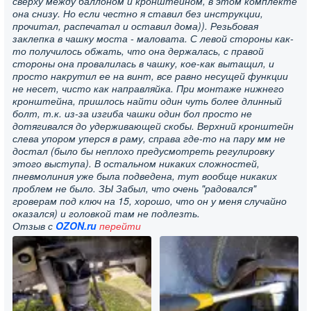
сверху между баллоном и кронштейном, в этом комплекте
она снизу. Но если честно я ставил без инструкции,
прочитал, распечатал и оставил дома)). Резьбовая
заклепка в чашку моста - маловата. С левой стороны как-
то получилось обжать, что она держалась, с правой
стороны она провалилась в чашку, кое-как вытащил, и
просто накрутил ее на винт, все равно несущей функции
не несет, чисто как направляйка. При монтаже нижнего
кронштейна, пришлось найти один чуть более длинный
болт, т.к. из-за изгиба чашки один бол просто не
дотягивался до удерживающей скобы. Верхний кронштейн
слева упором уперся в раму, справа где-то на пару мм не
достал (было бы неплохо предусмотреть регулировку
этого выступа). В остальном никаких сложностей,
пневмолиния уже была подведена, тут вообще никаких
проблем не было. ЗЫ Забыл, что очень "радовался"
гроверам под ключ на 15, хорошо, что он у меня случайно
оказался) и головкой там не подлезть.
Отзыв с
OZON.ru
перейти