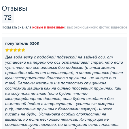
Отзывы
72
Показать сначала:
новые и полезные
с высокой оценкой
с фото
с видео
все
покупатель ozon
Два года езжу с подобной подвеской на задней оси, от
установки на переднюю ось останавливал страх, что если
чуть что, то останешься без подвески (и этом может
произойти вдали от цивилизации), в итоге решился (после
кучи экспериментов баллонов в пружины - не живут они
там). Баллоны жесткие и в полностью спущенном
состоянии машина как на сильно просевших пружинах. Как
на ходу пока не знаю (если будет что-то
экстраординарное дополню, если будет ожидаемо без
изменений (ездил в конфигурации - усиленные аморты
риф, штатные пружины с баллонами внутри)- ничего
писать не буду). Установка особых сложностей не
вызвала, но есть несколько нюансов. Инструкция не
соответствует немного, по инструкции есть пластина