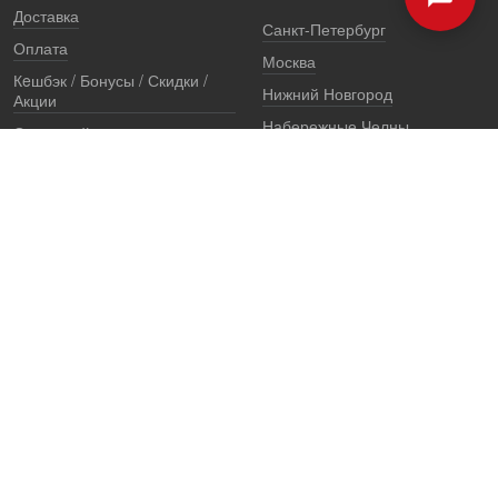
Доставка
Санкт-Петербург
Оплата
Москва
Кeшбэк / Бонусы / Скидки /
Нижний Новгород
Акции
Набережные Челны
Остерегайтесь подделок
Екатеринбург
Стоимость установки
Регионы
Сертификаты и документы
Представители
Гарантии
Реквизиты
Правовая информация
Офис продаж
Установочный центр
8 (800) 707-52-13
единый многоканальный телефон, звонок по России бесплатный
7 (921) 657-98-77