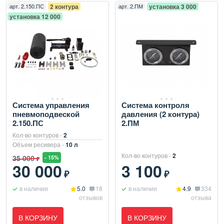
арт.
2.150.ПС
2 контура
арт.
2.ПМ
установка 3 000
установка 12 000
Система управления
Система контроля
пневмоподвеской
давления (2 контура)
2.150.ПС
2.ПМ
Кол-во контуров -
2
Объем ресивера -
10 л
Кол-во контуров -
2
35 000
- 15%
₽
30 000
3 100
₽
₽
в наличии
5.0
18
в наличии
4.9
334
отзывов
отзыва
В КОРЗИНУ
В КОРЗИНУ