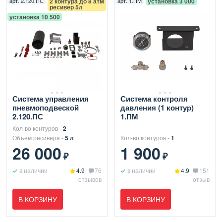
арт.
2.120.ПС
2 контура до 8 атм
арт.
1.ПМ
установка 3 000
ресивер 5л
установка 10 500
Система управления
Система контроля
пневмоподвеской
давления (1 контур)
2.120.ПС
1.ПМ
Кол-во контуров -
2
Объем ресивера -
5 л
Кол-во контуров -
1
26 000
1 900
₽
₽
в наличии
4.9
76
в наличии
4.9
151
отзывов
отзыв
В КОРЗИНУ
В КОРЗИНУ