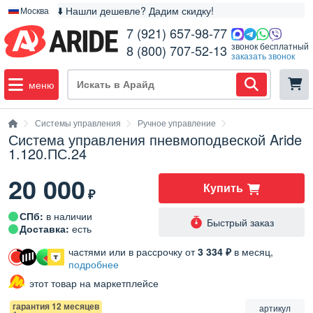
⬇️ Нашли дешевле? Дадим скидку!
Москва
7 (921) 657-98-77
звонок бесплатный
8 (800) 707-52-13
заказать звонок
меню
Системы управления
Ручное управление
Система управления пневмоподвеской Aride
1.120.ПС.24
20 000
Купить
₽
СПб:
в наличии
Быстрый заказ
Доставка:
есть
частями или в рассрочку от
3 334 ₽
в месяц,
подробнее
этот товар на маркетплейсе
гарантия 12 месяцев
артикул