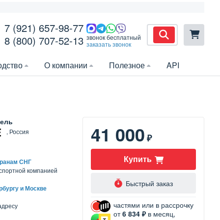
7 (921) 657-98-77
звонок бесплатный
8 (800) 707-52-13
заказать звонок
одство
О компании
Полезное
API
ель
41 000
, Россия
₽
Купить
транам СНГ
нспортной компанией
Быстрый заказ
рбургу и Москве
частями или в рассрочку
адресу
от
6 834 ₽
в месяц,