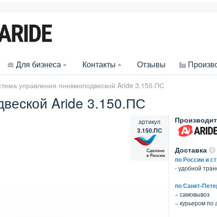
Для бизнеса
Контакты
Отзывы
Произв
стема управления пневмоподвеской Aride 3.150.ПС
веской Aride 3.150.ПС
Производит
артикул
3.150.ПС
Доставка
по России и с
- удобной тра
по Санкт-Пете
− самовывоз
− курьером по 