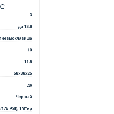
ПС
3
до 13.6
пневмоклавиша
10
11.5
58x36x25
да
Черный
/175 PSI), 1/8"нр