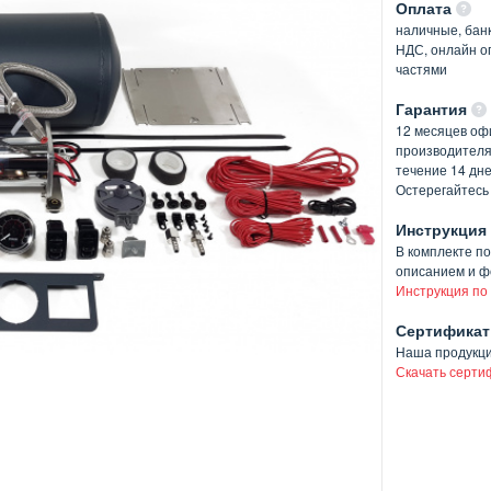
Оплата
наличные, банк
НДС, онлайн оп
частями
Гарантия
12 месяцев оф
производителя
течение 14 дн
Остерегайтесь
Инструкция
В комплекте п
описанием и ф
Инструкция по
Сертификат
Наша продукц
Скачать серти