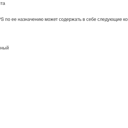
нта
PS по ее назначению может содержать в себе следующие 
чный