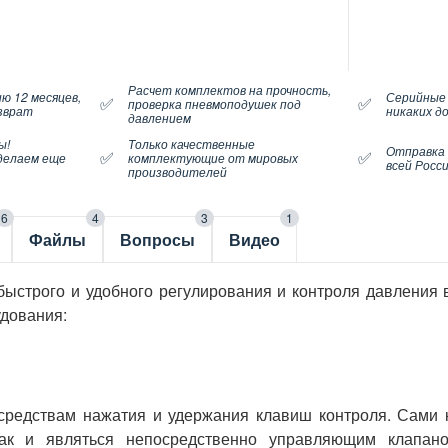
Расчет комплектов на прочность,
ю 12 месяцев,
Серийные
✅
✅
проверка пневмоподушек под
озврат
никаких д
давлением
ы!
Только качественные
Отправка
✅
✅
делаем еще
комплектующие от мировых
всей Росс
производителей
6
4
3
1
Файлы
Вопросы
Видео
ыстрого и удобного регулирования и контроля давления 
удования:
средствам нажатия и удержания клавиш контроля. Сами 
так и являться непосредственно управляющим клапан