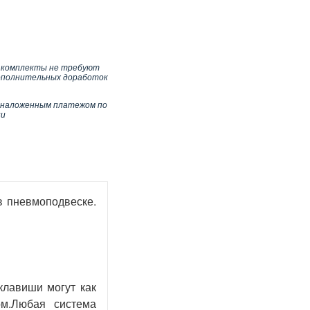
 комплекты не требуют
ополнительных доработок
 наложенным платежом по
ии
в пневмоподвеске.
клавиши могут как
ом.Любая система