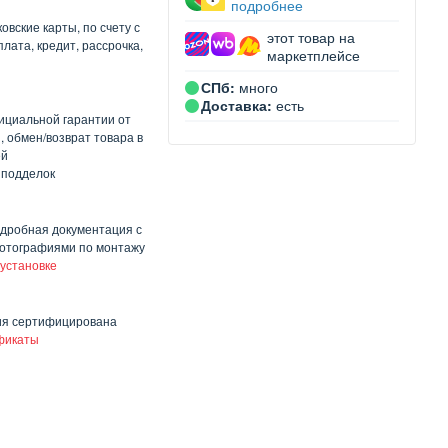
подробнее
овские карты, по счету с
этот товар на
лата, кредит, рассрочка,
маркетплейсе
СПб:
много
Доставка:
есть
ициальной гарантии от
, обмен/возврат товара в
ей
 подделок
одробная документация с
отографиями по монтажу
 установке
ия сертифицирована
фикаты