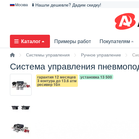
⬇️ Нашли дешевле? Дадим скидку!
Москва
Каталог
Примеры работ
Покупателям
Системы управления
Ручное управление
Си
Система управления пневмопод
гарантия 12 месяцев
установка 13 500
3 контура до 13.6 атм
ресивер 10л