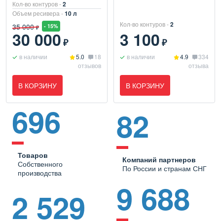
Кол-во контуров -
2
Объем ресивера -
10 л
Кол-во контуров -
2
35 000
- 15%
₽
30 000
3 100
₽
₽
в наличии
5.0
18
в наличии
4.9
334
отзывов
отзыва
В КОРЗИНУ
В КОРЗИНУ
696
82
Товаров
Компаний партнеров
Собственного
По России и странам СНГ
производства
9 688
2 529