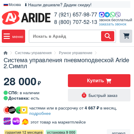
⬇️ Нашли дешевле? Дадим скидку!
Москва
7 (921) 657-98-77
звонок бесплатный
8 (800) 707-52-13
заказать звонок
меню
Системы управления
Ручное управление
Система управления пневмоподвеской Aride
2.Симпл
28 000
Купить
₽
СПб:
в наличии
Быстрый заказ
Доставка:
есть
частями или в рассрочку от
4 667 ₽
в месяц,
подробнее
этот товар на маркетплейсе
гарантия 12 месяцев
установка 9 000
артикул