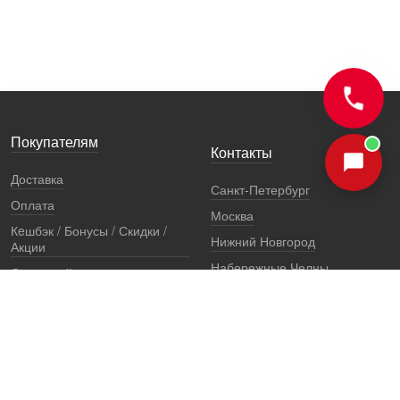
Покупателям
Контакты
Доставка
Санкт-Петербург
Оплата
Москва
Кeшбэк / Бонусы / Скидки /
Нижний Новгород
Акции
Набережные Челны
Остерегайтесь подделок
Екатеринбург
Стоимость установки
Регионы
Сертификаты и документы
Представители
Гарантии
Реквизиты
Правовая информация