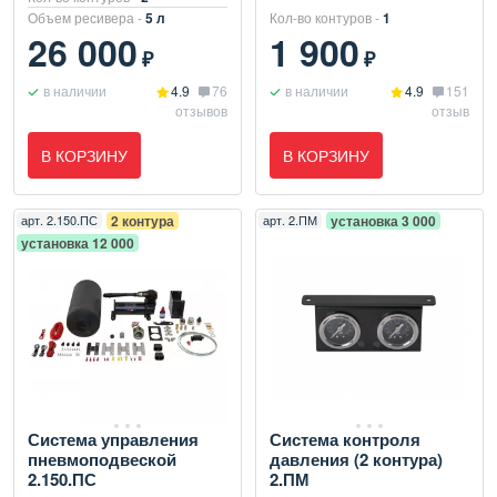
Объем ресивера -
5 л
Кол-во контуров -
1
26 000
1 900
₽
₽
в наличии
4.9
76
в наличии
4.9
151
отзывов
отзыв
В КОРЗИНУ
В КОРЗИНУ
арт.
2.150.ПС
2 контура
арт.
2.ПМ
установка 3 000
установка 12 000
Система управления
Система контроля
пневмоподвеской
давления (2 контура)
2.150.ПС
2.ПМ