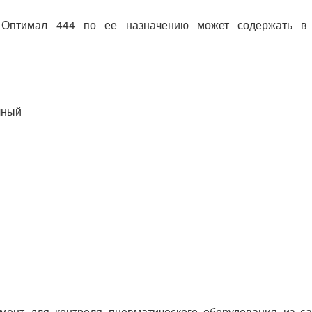
 Оптимал 444 по ее назначению может содержать в
чный
мент для контроля пневматического оборудования из са