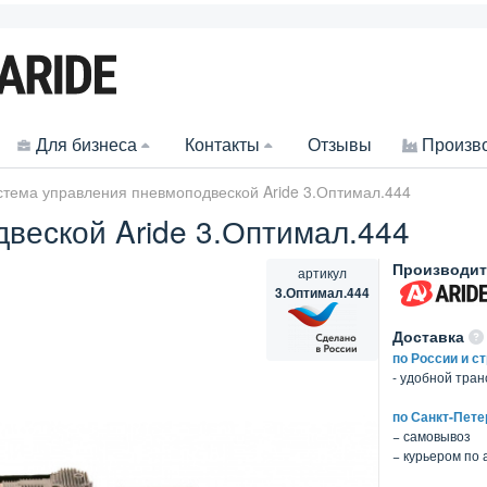
Для бизнеса
Контакты
Отзывы
Произв
стема управления пневмоподвеской Aride 3.Оптимал.444
веской Aride 3.Оптимал.444
Производит
артикул
3.Оптимал.444
Доставка
по России и с
- удобной тра
по Санкт-Пете
− самовывоз
− курьером по 