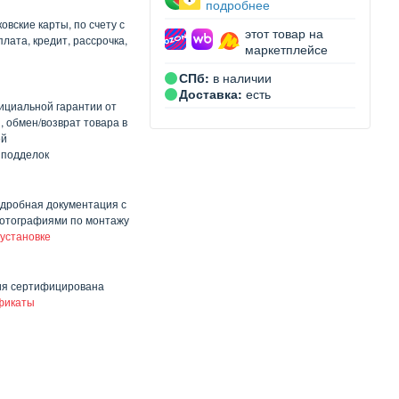
подробнее
овские карты, по счету с
этот товар на
лата, кредит, рассрочка,
маркетплейсе
СПб:
в наличии
Доставка:
есть
ициальной гарантии от
, обмен/возврат товара в
ей
 подделок
одробная документация с
отографиями по монтажу
 установке
ия сертифицирована
фикаты