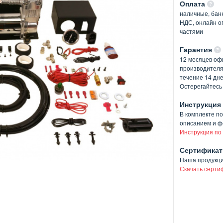
Оплата
наличные, банк
НДС, онлайн оп
частями
Гарантия
12 месяцев оф
производителя
течение 14 дн
Остерегайтесь
Инструкция
В комплекте п
описанием и ф
Инструкция по
Сертификат
Наша продукц
Скачать серти