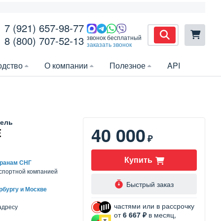
7 (921) 657-98-77
звонок бесплатный
8 (800) 707-52-13
заказать звонок
одство
О компании
Полезное
API
ель
40 000
₽
Купить
транам СНГ
нспортной компанией
Быстрый заказ
рбургу и Москве
частями или в рассрочку
адресу
от
6 667 ₽
в месяц,