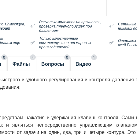
Расчет комплектов на прочность,
ю 12 месяцев,
Серийные
✅
✅
проверка пневмоподушек под
озврат
никаких д
давлением
ы!
Только качественные
Отправка
✅
✅
делаем еще
комплектующие от мировых
всей Росс
производителей
0
4
0
1
ы
Файлы
Вопросы
Видео
ыстрого и удобного регулирования и контроля давления 
удования:
средствам нажатия и удержания клавиш контроля. Сами 
так и являться непосредственно управляющим клапано
ости от задачи на один, два, три и четыре контура. Это