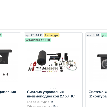
0
арт.
2.150.ПС
2 контура
арт.
2.ПМ
уст
установка 12 000
давления
Система управления
Система к
пневмоподвеской 2.150.ПС
(2 контура
Кол-во контуров -
2
Объем ресивера -
10 л