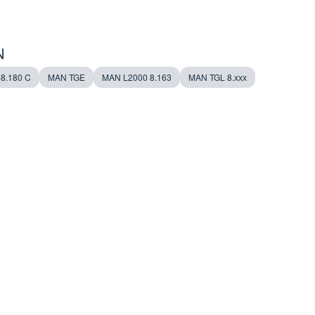
N
8.180 C
MAN TGE
MAN L2000 8.163
MAN TGL 8.ххх