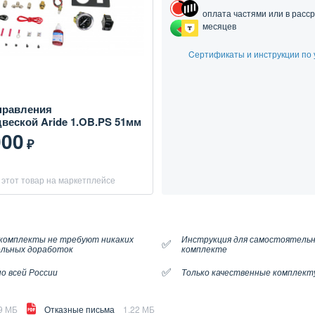
оплата частями или в расср
месяцев
Cертификаты и инструкции по 
правления
веской Aride 1.OB.PS 51мм
000
₽
этот товар на маркетплейсе
комплекты не требуют никаких
Инструкция для самостоятельн
✅
льных доработок
комплекте
✅
о всей России
Только качественные комплек
9 МБ
Отказные письма
1.22 МБ