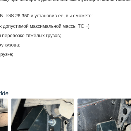
 TGS 26.350 и установив ее, вы сможете:
лах допустимой максимальной массы ТС =)
 перевозке тяжёлых грузов;
у кузова;
рузке;
ide