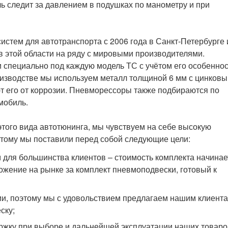
ль следит за давлением в подушках по манометру и при
стем для автотранспорта с 2006 года в Санкт-Петербурге 
в этой области на ряду с мировыми производителями.
специально под каждую модель ТС с учётом его особенно
оизводстве мы используем металл толщиной 6 мм с цинков
 его от коррозии. Пневморессоры также подбираются по
мобиль.
ого вида автотюнинга, мы чувствуем на себе высокую
тому мы поставили перед собой следующие цели:
для большинства клиентов – стоимость комплекта начинае
ложение на рынке за комплект пневмоподвески, готовый к
ии, поэтому мы с удовольствием предлагаем нашим клиента
ску;
жку при выборе и дальнейшей эксплуатации наших товаро