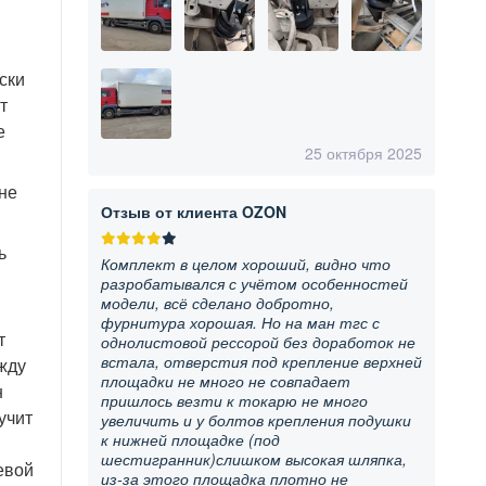
ски
т
е
25 октября 2025
не
Отзыв от клиента OZON
ь
Комплект в целом хороший, видно что
разробатывался с учётом особенностей
модели, всё сделано добротно,
фурнитура хорошая. Но на ман тгс с
т
однолистовой рессорой без доработок не
встала, отверстия под крепление верхней
жду
площадки не много не совпадает
н
пришлось везти к токарю не много
учит
увеличить и у болтов крепления подушки
к нижней площадке (под
шестигранник)слишком высокая шляпка,
евой
из-за этого площадка плотно не