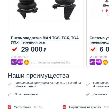
Пневмоподвеска MAN TGS, TGX, TGA
Система у
(19.-) передняя ось
пневмопод
29 000
6 
₽
в наличии
в наличии
этот товар на маркетплейсе
Наши преимущества
Гарантия на продукцию до 3 лет, и 14 дней на
Серийные 
✅
✅
обмен/возврат
дополните
✅
✅
Отличные цены
Доставка п
Сертификат
0.5 МБ
Сертификат на крепеж
2.9