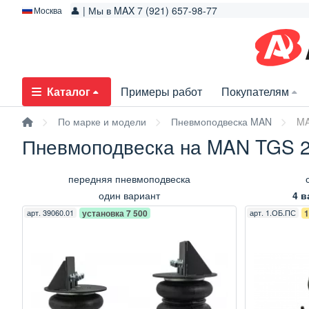
👤 | Мы в MAX 7 (921) 657-98-77
Москва
Каталог
Примеры работ
Покупателям
По марке и модели
Пневмоподвеска MAN
MA
Пневмоподвеска на MAN TGS 2
передняя пневмоподвеска
один вариант
4 в
арт.
39060.01
установка 7 500
арт.
1.ОБ.ПС
1