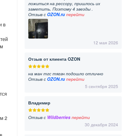
ложиться на рессору, пришлось их
заметить. Поэтому 4 звезды .
Отзыв с
OZON.ru
перейти
и в
стей
12 мая 2026
ым
Отзыв от клиента OZON
на ман тгс тягач подошло отлично
Отзыв с
OZON.ru
перейти
5 сентября 2025
тся
Владимир
Отзыв с
Wildberries
перейти
м 2
30 декабря 2024
в.