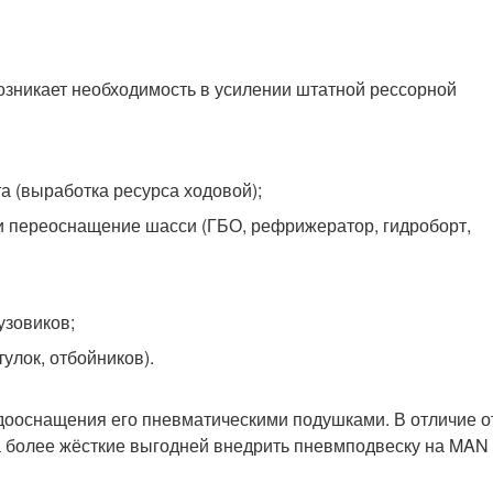
озникает необходимость в усилении штатной рессорной
а (выработка ресурса ходовой);
и переоснащение шасси (ГБО, рефрижератор, гидроборт,
узовиков;
тулок, отбойников).
дооснащения его пневматическими подушками. В отличие о
а более жёсткие выгодней внедрить пневмподвеску на MAN