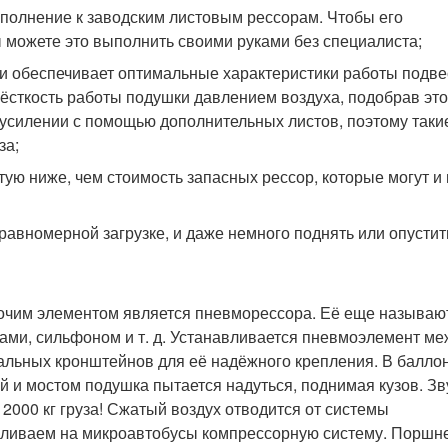
ополнение к заводским листовым рессорам. Чтобы его
ы можете это выполнить своими руками без специалиста;
и обеспечивает оптимальные характеристики работы подве
жёсткость работы подушки давлением воздуха, подобрав это
и усилении с помощью дополнительных листов, поэтому таки
за;
ую ниже, чем стоимость запасных рессор, которые могут и 
авномерной загрузке, и даже немного поднять или опустит
бочим элементом является пневморессора. Её еще называю
ми, сильфоном и т. д. Устанавливается пневмоэлемент ме
альных кронштейнов для её надёжного крепления. В балло
й и мостом подушка пытается надуться, поднимая кузов. Зв
 2000 кг груза! Сжатый воздух отводится от системы
вливаем на микроавтобусы компрессорную систему. Поршн