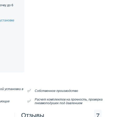
очку до 6
установке
ой установки в
✅
Собственное производство
Расчет комплектов на прочность, проверка
✅
тующие
пневмоподушек под давлением
Отзывы
7