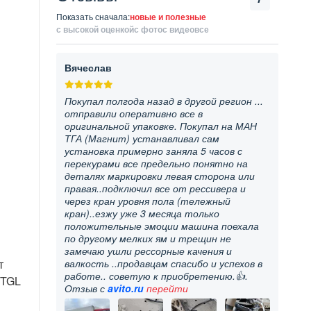
Показать сначала:
новые и полезные
с высокой оценкой
с фото
с видео
все
Вячеслав
Покупал полгода назад в другой регион ...
отправили оперативно все в
оригинальной упаковке. Покупал на МАН
ТГА (Магнит) устанавливал сам
установка примерно заняла 5 часов с
перекурами все предельно понятно на
деталях маркировки левая сторона или
правая..подключил все от рессивера и
через кран уровня пола (тележный
кран)..езжу уже 3 месяца только
положительные эмоции машина поехала
по другому мелких ям и трещин не
замечаю ушли рессорные качения и
т
валкость ..продавцам спасибо и успехов в
работе.. советую к приобретению.👍.
 TGL
Отзыв с
avito.ru
перейти