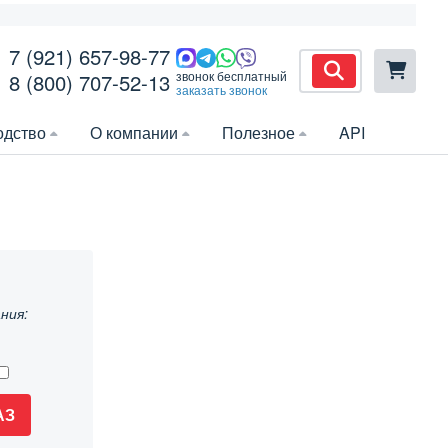
7 (921) 657-98-77
звонок бесплатный
8 (800) 707-52-13
заказать звонок
одство
О компании
Полезное
API
ния:
АЗ