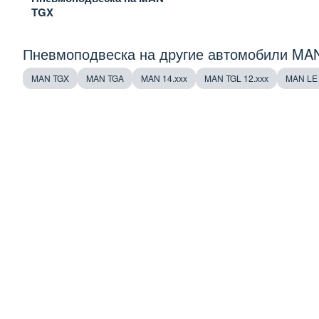
TGX
Пневмоподвеска на другие автомобили MA
MAN TGX
MAN TGA
MAN 14.xxx
MAN TGL 12.ххх
MAN LE 