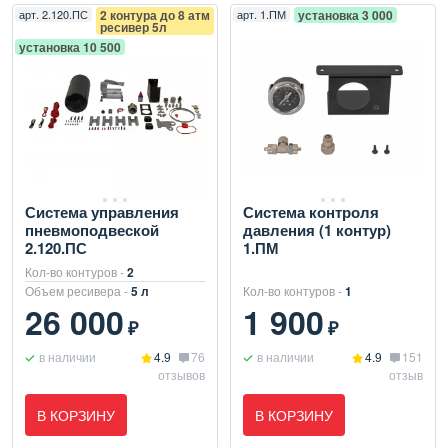
арт.
2.120.ПС
2 контура до 8 атм
арт.
1.ПМ
установка 3 000
ресивер 5л
установка 10 500
Система управления
Система контроля
пневмоподвеской
давления (1 контур)
2.120.ПС
1.ПМ
Кол-во контуров -
2
Объем ресивера -
5 л
Кол-во контуров -
1
26 000
1 900
₽
₽
в наличии
4.9
76
в наличии
4.9
151
отзывов
отзыв
В КОРЗИНУ
В КОРЗИНУ