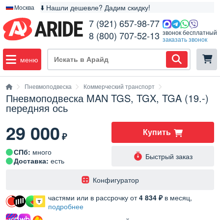
⬇️ Нашли дешевле? Дадим скидку!
Москва
7 (921) 657-98-77
звонок бесплатный
8 (800) 707-52-13
заказать звонок
меню
Пневмоподвеска
Коммерческий транспорт
Пневмоподвеска MAN TGS, TGX, TGA (19.-)
передняя ось
29 000
Купить
₽
СПб:
много
Быстрый заказ
Доставка:
есть
️Конфигуратор
частями или в рассрочку от
4 834 ₽
в месяц,
подробнее