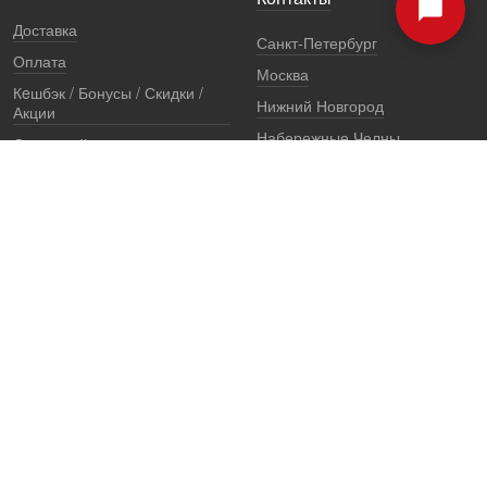
Доставка
Санкт-Петербург
Оплата
Москва
Кeшбэк / Бонусы / Скидки /
Нижний Новгород
Акции
Набережные Челны
Остерегайтесь подделок
Екатеринбург
Стоимость установки
Регионы
Сертификаты и документы
Представители
Гарантии
Реквизиты
Правовая информация
Офис продаж
Установочный центр
8 (800) 707-52-13
единый многоканальный телефон, звонок по России бесплатный
7 (921) 657-98-77