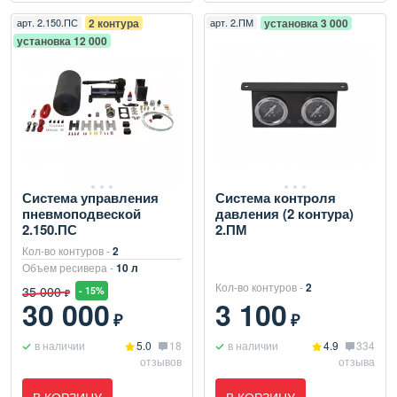
арт.
2.150.ПС
2 контура
арт.
2.ПМ
установка 3 000
установка 12 000
Система управления
Система контроля
пневмоподвеской
давления (2 контура)
2.150.ПС
2.ПМ
Кол-во контуров -
2
Объем ресивера -
10 л
Кол-во контуров -
2
35 000
- 15%
₽
30 000
3 100
₽
₽
в наличии
5.0
18
в наличии
4.9
334
отзывов
отзыва