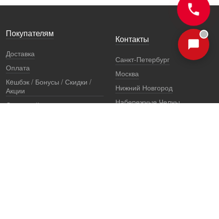
Покупателям
Контакты
Доставка
Санкт-Петербург
Оплата
Москва
Кeшбэк / Бонусы / Скидки /
Нижний Новгород
Акции
Набережные Челны
Остерегайтесь подделок
Екатеринбург
Стоимость установки
Регионы
Сертификаты и документы
Представители
Гарантии
Реквизиты
Правовая информация
Офис продаж
Установочный центр
8 (800) 707-52-13