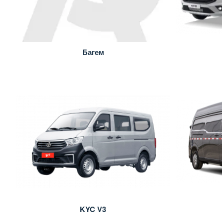
Багем
KYC V3