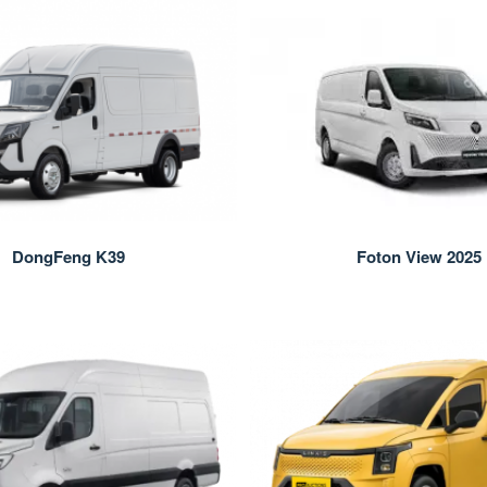
DongFeng K39
Foton View 2025