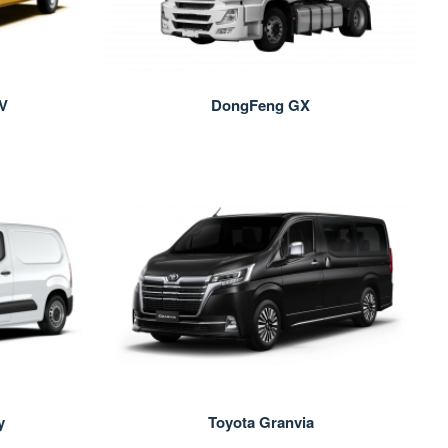
V
DongFeng GX
y
Toyota Granvia