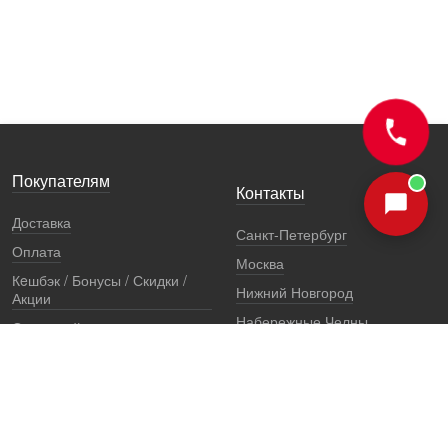
Покупателям
Контакты
Доставка
Санкт-Петербург
Оплата
Москва
Кeшбэк / Бонусы / Скидки /
Нижний Новгород
Акции
Набережные Челны
Остерегайтесь подделок
Екатеринбург
Стоимость установки
Регионы
Сертификаты и документы
Представители
Гарантии
Реквизиты
Правовая информация