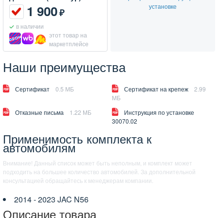
установке
1 900
₽
в наличии
этот товар на
маркетплейсе
Наши преимущества
Сертификат
0.5 МБ
Сертификат на крепеж
2.99
МБ
Отказные письма
1.22 МБ
Инструкция по установке
30070.02
Применимость комплекта к
автомобилям
Внимание! Данный список может быть неполным, и комплект может
подходить на большее количество автомобилей. За дополнительной
консультацией обращайтесь к менеджерам компании.
2014 - 2023 JAC N56
Описание товара