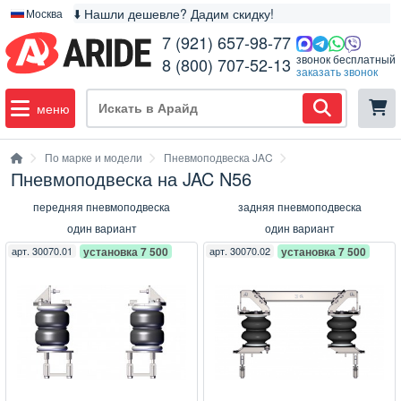
⬇️ Нашли дешевле? Дадим скидку!
Москва
7 (921) 657-98-77
звонок бесплатный
8 (800) 707-52-13
заказать звонок
меню
По марке и модели
Пневмоподвеска JAC
Пневмоподвеска на JAC N56
передняя пневмоподвеска
задняя пневмоподвеска
один вариант
один вариант
арт.
30070.01
установка 7 500
арт.
30070.02
установка 7 500