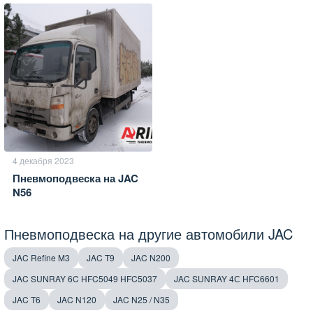
4 декабря 2023
Пневмоподвеска на JAC
N56
Пневмоподвеска на другие автомобили JAC
JAC Refine M3
JAC T9
JAC N200
JAC SUNRAY 6C HFC5049 HFC5037
JAC SUNRAY 4С HFC6601
JAC T6
JAC N120
JAC N25 / N35