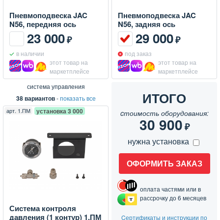
Пневмоподвеска JAC
Пневмоподвеска JAC
N56, передняя ось
N56, задняя ось
23 000
29 000
₽
₽
в наличии
под заказ
этот товар на
этот товар на
маркетплейсе
маркетплейсе
система управления
ИТОГО
38 вариантов
-
показать все
арт.
1.ПМ
установка 3 000
cтоимость оборудования:
30 900
₽
нужна установка
ОФОРМИТЬ ЗАКАЗ
оплата частями или в
рассрочку до 6 месяцев
Система контроля
давления (1 контур) 1.ПМ
Cертификаты и инструкции по