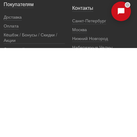
Покупателям
Контакты
Доставка
Санкт-Петербург
Оплата
Москва
Кeшбэк / Бонусы / Скидки /
Нижний Новгород
Акции
Набережные Челны
Остерегайтесь подделок
Екатеринбург
Стоимость установки
Регионы
Сертификаты и документы
Представители
Гарантии
Реквизиты
Правовая информация
Офис продаж
Установочный центр
8 (800) 707-52-13
единый многоканальный телефон, звонок по России бесплатный
7 (921) 657-98-77