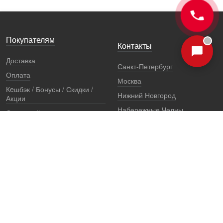
Покупателям
Контакты
Доставка
Санкт-Петербург
Оплата
Москва
Кeшбэк / Бонусы / Скидки /
Нижний Новгород
Акции
Набережные Челны
Остерегайтесь подделок
Екатеринбург
Стоимость установки
Регионы
Сертификаты и документы
Представители
Гарантии
Реквизиты
Правовая информация
Офис продаж
Установочный центр
8 (800) 707-52-13