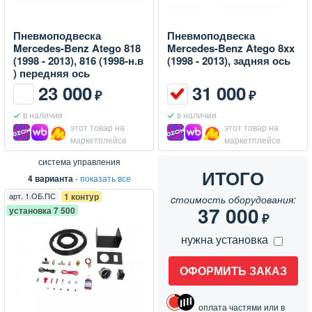
Пневмоподвеска
Пневмоподвеска
Mercedes-Benz Atego 818
Mercedes-Benz Atego 8xx
(1998 - 2013), 816 (1998-н.в
(1998 - 2013), задняя ось
) передняя ось
23 000
31 000
₽
₽
в наличии
в наличии
этот товар на
этот товар на
маркетплейсе
маркетплейсе
система управления
ИТОГО
4 варианта
-
показать все
арт.
1.ОБ.ПС
1 контур
cтоимость оборудования:
37 000
установка 7 500
₽
нужна установка
ОФОРМИТЬ ЗАКАЗ
оплата частями или в