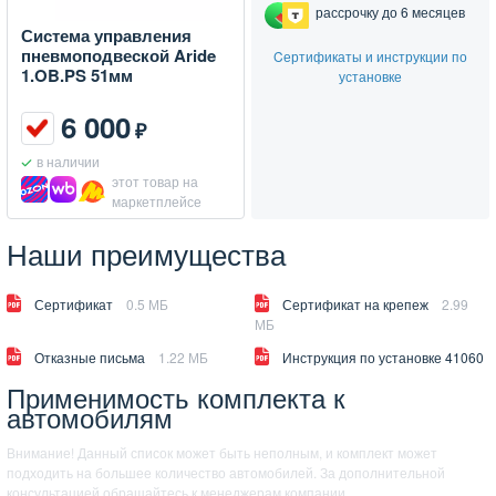
рассрочку до 6 месяцев
Система управления
пневмоподвеской Aride
Cертификаты и инструкции по
1.OB.PS 51мм
установке
6 000
₽
в наличии
этот товар на
маркетплейсе
Наши преимущества
Сертификат
0.5 МБ
Сертификат на крепеж
2.99
МБ
Отказные письма
1.22 МБ
Инструкция по установке 41060
Применимость комплекта к
автомобилям
Внимание! Данный список может быть неполным, и комплект может
подходить на большее количество автомобилей. За дополнительной
консультацией обращайтесь к менеджерам компании.