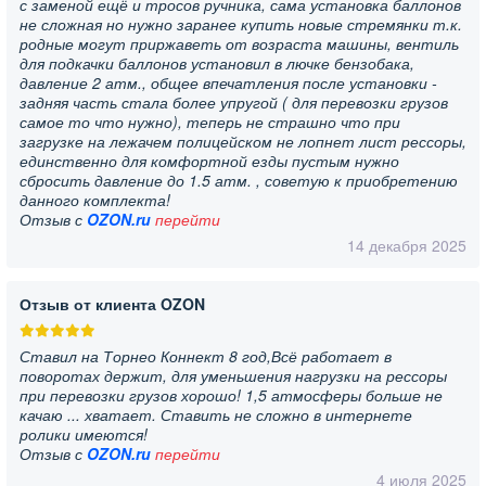
с заменой ещё и тросов ручника, сама установка баллонов
не сложная но нужно заранее купить новые стремянки т.к.
родные могут приржаветь от возраста машины, вентиль
для подкачки баллонов установил в лючке бензобака,
давление 2 атм., общее впечатления после установки -
задняя часть стала более упругой ( для перевозки грузов
самое то что нужно), теперь не страшно что при
загрузке на лежачем полицейском не лопнет лист рессоры,
единственно для комфортной езды пустым нужно
сбросить давление до 1.5 атм. , советую к приобретению
данного комплекта!
Отзыв с
OZON.ru
перейти
14 декабря 2025
Отзыв от клиента OZON
Ставил на Торнео Коннект 8 год,Всё работает в
поворотах держит, для уменьшения нагрузки на рессоры
при перевозки грузов хорошо! 1,5 атмосферы больше не
качаю ... хватает. Ставить не сложно в интернете
ролики имеются!
Отзыв с
OZON.ru
перейти
4 июля 2025