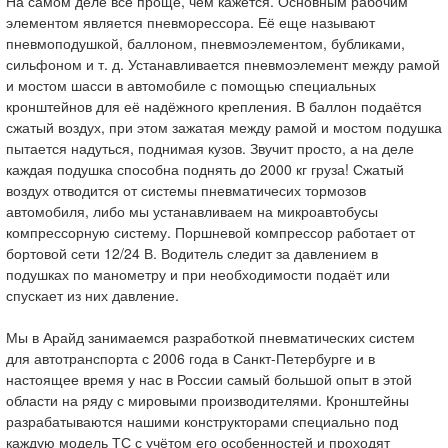
На самом деле всё проще, чем кажется. Основным рабочим
элементом является пневморессора. Её еще называют
пневмоподушкой, баллоном, пневмоэлементом, бубликами,
сильфоном и т. д. Устанавливается пневмоэлемент между рамой
и мостом шасси в автомобиле с помощью специальных
кронштейнов для её надёжного крепления. В баллон подаётся
сжатый воздух, при этом зажатая между рамой и мостом подушка
пытается надуться, поднимая кузов. Звучит просто, а на деле
каждая подушка способна поднять до 2000 кг груза! Сжатый
воздух отводится от системы пневматичесих тормозов
автомобиля, либо мы устанавливаем на микроавтобусы
компрессорную систему. Поршневой компрессор работает от
бортовой сети 12/24 В. Водитель следит за давлением в
подушках по манометру и при необходимости подаёт или
спускает из них давление.
Мы в Арайд занимаемся разработкой пневматических систем
для автотранспорта с 2006 года в Санкт-Петербурге и в
настоящее время у нас в России самый большой опыт в этой
области на ряду с мировыми производителями. Кронштейны
разрабатываются нашими конструкторами специально под
каждую модель ТС с учётом его особенностей и проходят