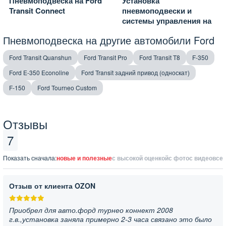
Пневмоподвеска на Ford
Установка
Transit Connect
пневмоподвески и
системы управления на
заднюю ось Ford
Пневмоподвеска на другие автомобили Ford
Connect
Ford Transit Quanshun
Ford Transit Pro
Ford Transit T8
F-350
Ford E-350 Econoline
Ford Transit задний привод (односкат)
F-150
Ford Tourneo Custom
Отзывы
7
Показать сначала:
новые и полезные
с высокой оценкой
с фото
с видео
все
Отзыв от клиента OZON
Приобрел для авто.форд турнео коннект 2008
г.в.,установка заняла примерно 2-3 часа связано это было