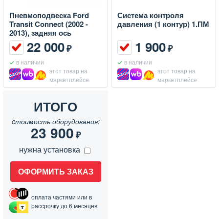
Пневмоподвеска Ford
Система контроля
Transit Connect (2002 -
давления (1 контур) 1.ПМ
2013), задняя ось
22 000
1 900
₽
₽
в наличии
в наличии
этот товар на
этот товар на
маркетплейсе
маркетплейсе
ИТОГО
cтоимость оборудования:
23 900
₽
нужна установка
ОФОРМИТЬ ЗАКАЗ
оплата частями или в
рассрочку до 6 месяцев