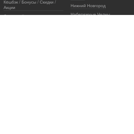
Кeшбэк / Бонусы / Скидки /
Нижний Новгород
Акции
Набережные Челны
Остерегайтесь подделок
Екатеринбург
Стоимость установки
Регионы
Сертификаты и документы
Представители
Гарантии
Реквизиты
Правовая информация
Офис продаж
Установочный центр
8 (800) 707-52-13
единый многоканальный телефон, звонок по России бесплатный
7 (921) 657-98-77
ПН-ПТ: c 8 до 19