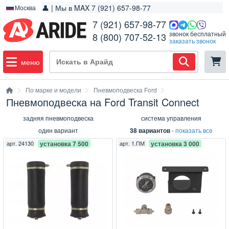
👤 | Мы в MAX 7 (921) 657-98-77
Москва
7 (921) 657-98-77
звонок бесплатный
8 (800) 707-52-13
заказать звонок
меню
По марке и модели
Пневмоподвеска Ford
Пневмоподвеска на Ford Transit Connect
задняя пневмоподвеска
система управления
один вариант
38 вариантов
-
показать все
арт.
24130
установка 7 500
арт.
1.ПМ
установка 3 000