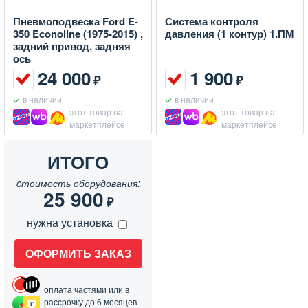
Пневмоподвеска Ford E-
Система контроля
350 Econoline (1975-2015) ,
давления (1 контур) 1.ПМ
задний привод, задняя
ось
24 000
1 900
₽
₽
в наличии
в наличии
этот товар на
этот товар на
маркетплейсе
маркетплейсе
ИТОГО
cтоимость оборудования:
25 900
₽
нужна установка
ОФОРМИТЬ ЗАКАЗ
оплата частями или в
рассрочку до 6 месяцев