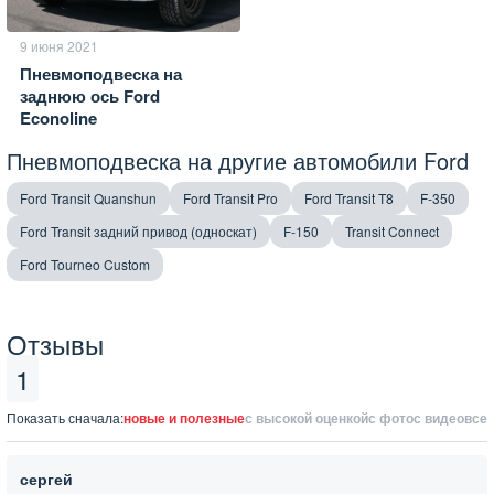
9 июня 2021
Пневмоподвеска на
заднюю ось Ford
Econoline
Пневмоподвеска на другие автомобили Ford
Ford Transit Quanshun
Ford Transit Pro
Ford Transit T8
F-350
Ford Transit задний привод (односкат)
F-150
Transit Connect
Ford Tourneo Custom
Отзывы
1
Показать сначала:
новые и полезные
с высокой оценкой
с фото
с видео
все
сергей