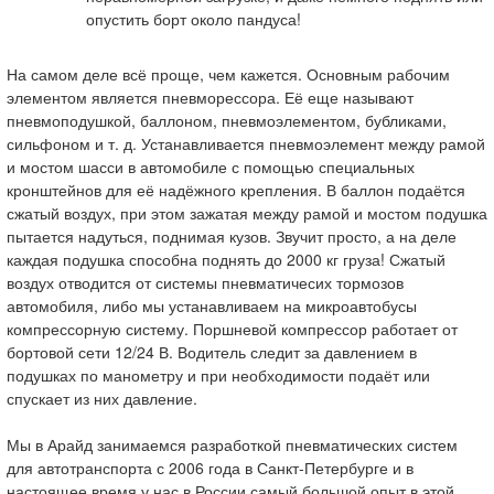
опустить борт около пандуса!
На самом деле всё проще, чем кажется. Основным рабочим
элементом является пневморессора. Её еще называют
пневмоподушкой, баллоном, пневмоэлементом, бубликами,
сильфоном и т. д. Устанавливается пневмоэлемент между рамой
и мостом шасси в автомобиле с помощью специальных
кронштейнов для её надёжного крепления. В баллон подаётся
сжатый воздух, при этом зажатая между рамой и мостом подушка
пытается надуться, поднимая кузов. Звучит просто, а на деле
каждая подушка способна поднять до 2000 кг груза! Сжатый
воздух отводится от системы пневматичесих тормозов
автомобиля, либо мы устанавливаем на микроавтобусы
компрессорную систему. Поршневой компрессор работает от
бортовой сети 12/24 В. Водитель следит за давлением в
подушках по манометру и при необходимости подаёт или
спускает из них давление.
Мы в Арайд занимаемся разработкой пневматических систем
для автотранспорта с 2006 года в Санкт-Петербурге и в
настоящее время у нас в России самый большой опыт в этой