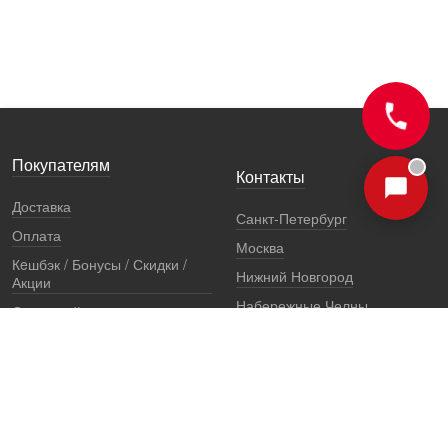
Покупателям
Контакты
Доставка
Санкт-Петербург
Оплата
Москва
Кeшбэк / Бонусы / Скидки /
Нижний Новгород
Акции
Набережные Челны
Остерегайтесь подделок
Екатеринбург
Стоимость установки
Регионы
Сертификаты и документы
Представители
Гарантии
Реквизиты
Правовая информация