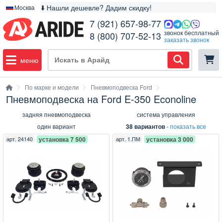
⬇️ Нашли дешевле? Дадим скидку!
Москва
7 (921) 657-98-77
звонок бесплатный
8 (800) 707-52-13
заказать звонок
меню
По марке и модели
Пневмоподвеска Ford
Пневмоподвеска на Ford E-350 Econoline
задняя пневмоподвеска
система управления
один вариант
38 вариантов
-
показать все
арт.
24140
установка 7 500
арт.
1.ПМ
установка 3 000