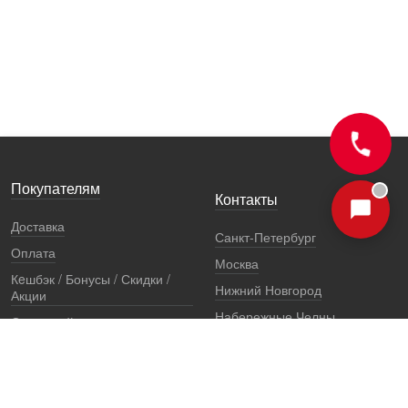
Покупателям
Контакты
Доставка
Санкт-Петербург
Оплата
Москва
Кeшбэк / Бонусы / Скидки /
Нижний Новгород
Акции
Набережные Челны
Остерегайтесь подделок
Екатеринбург
Стоимость установки
Регионы
Сертификаты и документы
Представители
Гарантии