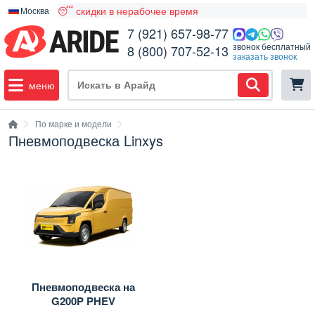
😴 скидки в нерабочее время
Москва
7 (921) 657-98-77
звонок бесплатный
8 (800) 707-52-13
заказать звонок
меню
По марке и модели
Пневмоподвеска Linxys
Пневмоподвеска на
G200P PHEV