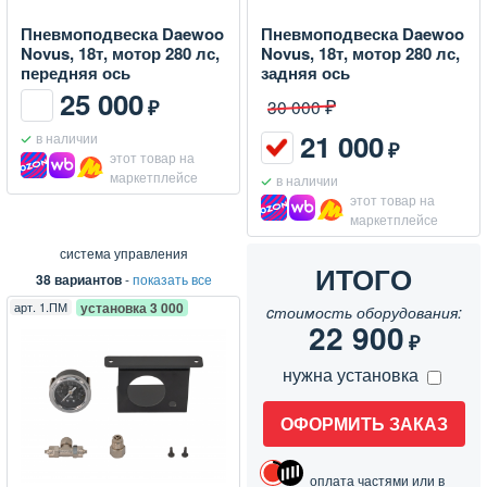
Пневмоподвеска Daewoo
Пневмоподвеска Daewoo
Novus, 18т, мотор 280 лс,
Novus, 18т, мотор 280 лс,
передняя ось
задняя ось
25 000
₽
₽
30 000
21 000
в наличии
₽
этот товар на
маркетплейсе
в наличии
этот товар на
маркетплейсе
система управления
ИТОГО
38 вариантов
-
показать все
арт.
1.ПМ
установка 3 000
cтоимость оборудования:
22 900
₽
нужна установка
ОФОРМИТЬ ЗАКАЗ
оплата частями или в