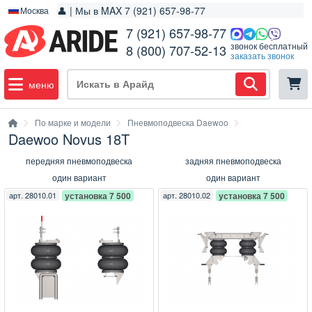
👤 | Мы в MAX 7 (921) 657-98-77
Москва
7 (921) 657-98-77
звонок бесплатный
8 (800) 707-52-13
заказать звонок
меню
По марке и модели
Пневмоподвеска Daewoo
Daewoo Novus 18T
передняя пневмоподвеска
задняя пневмоподвеска
один вариант
один вариант
арт.
28010.01
установка 7 500
арт.
28010.02
установка 7 500