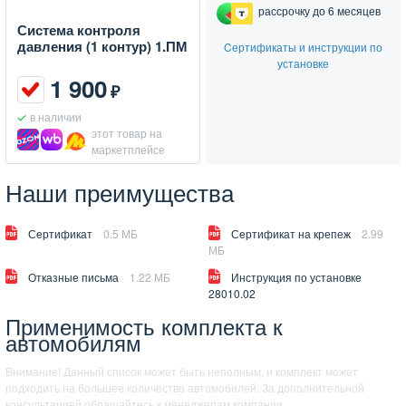
рассрочку до 6 месяцев
Система контроля
давления (1 контур) 1.ПМ
Cертификаты и инструкции по
установке
1 900
₽
в наличии
этот товар на
маркетплейсе
Наши преимущества
Сертификат
0.5 МБ
Сертификат на крепеж
2.99
МБ
Отказные письма
1.22 МБ
Инструкция по установке
28010.02
Применимость комплекта к
автомобилям
Внимание! Данный список может быть неполным, и комплект может
подходить на большее количество автомобилей. За дополнительной
консультацией обращайтесь к менеджерам компании.