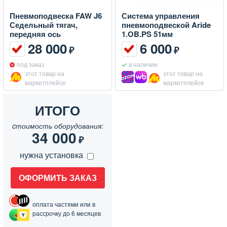
Пневмоподвеска FAW J6
Система управления
Седельный тягач,
пневмоподвеской Aride
передняя ось
1.OB.PS 51мм
28 000
6 000
₽
₽
под заказ
в наличии
этот товар на
этот товар на
маркетплейсе
маркетплейсе
ИТОГО
cтоимость оборудования:
34 000
₽
нужна установка
ОФОРМИТЬ ЗАКАЗ
оплата частями или в
рассрочку до 6 месяцев