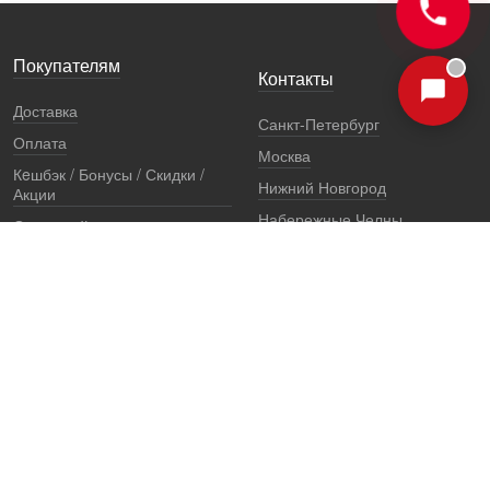
Покупателям
Контакты
Доставка
Санкт-Петербург
Оплата
Москва
Кeшбэк / Бонусы / Скидки /
Нижний Новгород
Акции
Набережные Челны
Остерегайтесь подделок
Екатеринбург
Стоимость установки
Регионы
Сертификаты и документы
Представители
Гарантии
Реквизиты
Правовая информация
Офис продаж
Установочный центр
8 (800) 707-52-13
единый многоканальный телефон, звонок по России бесплатный