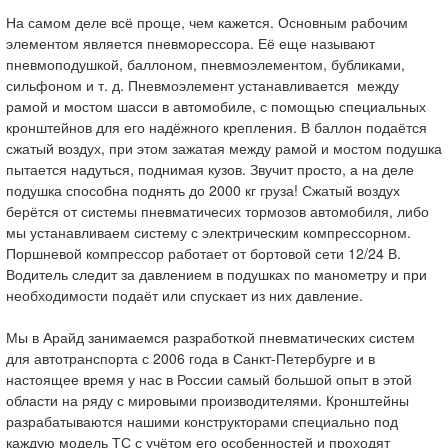
На самом деле всё проще, чем кажется. Основным рабочим
элементом является пневморессора. Её еще называют
пневмоподушкой, баллоном, пневмоэлементом, бубликами,
сильфоном и т. д. Пневмоэлемент устанавливается между
рамой и мостом шасси в автомобиле, с помощью специальных
кронштейнов для его надёжного крепления. В баллон подаётся
сжатый воздух, при этом зажатая между рамой и мостом подушка
пытается надуться, поднимая кузов. Звучит просто, а на деле
подушка способна поднять до 2000 кг груза! Сжатый воздух
берётся от системы пневматичесих тормозов автомобиля, либо
мы устанавливаем систему с электрическим компрессорном.
Поршневой компрессор работает от бортовой сети 12/24 В.
Водитель следит за давлением в подушках по манометру и при
необходимости подаёт или спускает из них давление.
Мы в Арайд занимаемся разработкой пневматических систем
для автотранспорта с 2006 года в Санкт-Петербурге и в
настоящее время у нас в России самый большой опыт в этой
области на ряду с мировыми производителями. Кронштейны
разрабатываются нашими конструкторами специально под
каждую модель ТС с учётом его особенностей и проходят