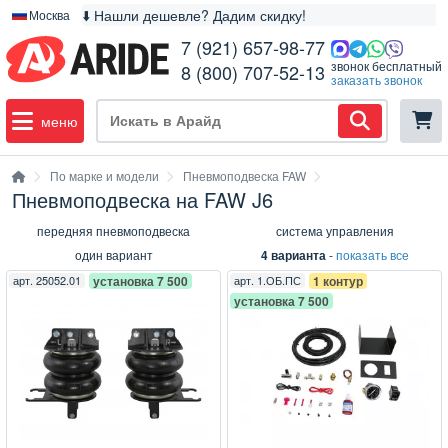
⬇️ Нашли дешевле? Дадим скидку!
Москва
7 (921) 657-98-77
звонок бесплатный
8 (800) 707-52-13
заказать звонок
меню
По марке и модели
Пневмоподвеска FAW
Пневмоподвеска на FAW J6
передняя пневмоподвеска
система управления
один вариант
4 варианта
-
показать все
арт.
25052.01
установка 7 500
арт.
1.ОБ.ПС
1 контур
установка 7 500