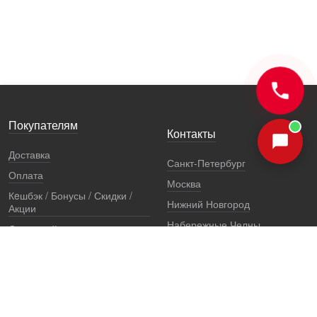
Покупателям
Контакты
Доставка
Санкт-Петербург
Оплата
Москва
Кeшбэк / Бонусы / Скидки /
Нижний Новгород
Акции
Набережные Челны
Остерегайтесь подделок
Екатеринбург
Стоимость установки
Регионы
Сертификаты и документы
Представители
Гарантии
Реквизиты
Правовая информация