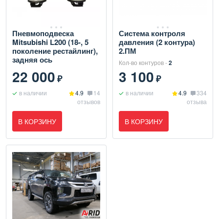
Пневмоподвеска
Система контроля
Mitsubishi L200 (18-, 5
давления (2 контура)
поколение рестайлинг),
2.ПМ
задняя ось
Кол-во контуров -
2
22 000
3 100
₽
₽
в наличии
4.9
14
в наличии
4.9
334
отзывов
отзыва
В КОРЗИНУ
В КОРЗИНУ