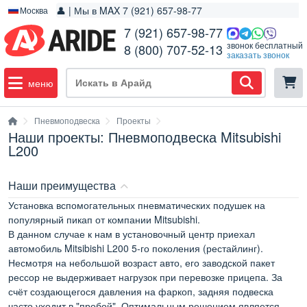
👤 | Мы в MAX 7 (921) 657-98-77
Москва
7 (921) 657-98-77
звонок бесплатный
8 (800) 707-52-13
заказать звонок
меню
Пневмоподвеска
Проекты
Наши проекты: Пневмоподвеска Mitsubishi
L200
Наши преимущества
Установка вспомогательных пневматических подушек на
популярный пикап от компании Mitsubishi.
В данном случае к нам в установочный центр приехал
автомобиль Mitsibishi L200 5-го поколения (рестайлинг).
Несмотря на небольшой возраст авто, его заводской пакет
рессор не выдерживает нагрузок при перевозке прицепа. За
счёт создающегося давления на фаркоп, задняя подвеска
часто уходит в "пробой". Оптимальным решением является