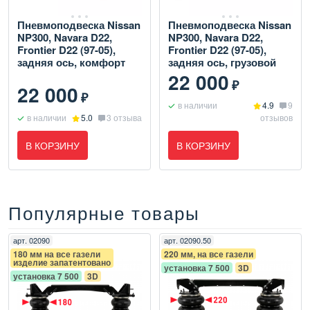
Пневмоподвеска Nissan
Пневмоподвеска Nissan
NP300, Navara D22,
NP300, Navara D22,
Frontier D22 (97-05),
Frontier D22 (97-05),
задняя ось, комфорт
задняя ось, грузовой
22 000
₽
22 000
₽
в наличии
4.9
9
в наличии
5.0
3 отзыва
отзывов
В КОРЗИНУ
В КОРЗИНУ
Популярные товары
арт.
02090
арт.
02090.50
180 мм на все газели
220 мм, на все газели
изделие запатентовано
установка 7 500
3D
установка 7 500
3D