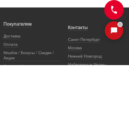
Покупателям
Контакты
Доставка
Санкт-Петербург
Оплата
Москва
Кeшбэк / Бонусы / Скидки /
Нижний Новгород
Акции
Набережные Челны
Остерегайтесь подделок
Екатеринбург
Стоимость установки
Регионы
Сертификаты и документы
Представители
Гарантии
Реквизиты
Правовая информация
Офис продаж
Установочный центр
8 (800) 707-52-13