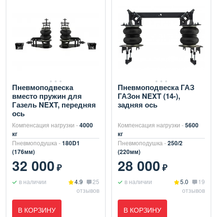
Пневмоподвеска
Пневмоподвеска ГАЗ
вместо пружин для
ГАЗон NEXT (14-),
Газель NEXT, передняя
задняя ось
ось
Компенсация нагрузки -
4000
Компенсация нагрузки -
5600
кг
кг
Пневмоподушка -
180D1
Пневмоподушка -
250/2
(176мм)
(220мм)
32 000
28 000
₽
₽
в наличии
4.9
25
в наличии
5.0
19
отзывов
отзывов
В КОРЗИНУ
В КОРЗИНУ