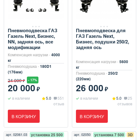
Пневмоподвеска ГАЗ
Пневмоподвеска для
Газель Next, Бизнес,
ГАЗ Газель Next,
NN, задняя ось, все
Бизнес, подушки 250/2,
модификации
задняя ось
Компенсация нагрузки -
4000
кг
Компенсация нагрузки -
5600
Пневмоподушка -
180D1
кг
(176мм)
Пневмоподушка -
250/2
(220мм)
24 000
- 17%
₽
20 000
26 000
₽
₽
в наличии
5.0
551
в наличии
5.0
25
отзыв
отзывов
В КОРЗИНУ
В КОРЗИНУ
арт.
02061.03
установка 25 500
арт.
02050
установка 7 500
3D