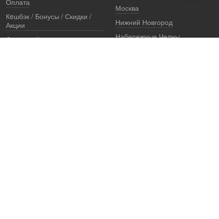
Оплата
Москва
Кeшбэк / Бонусы / Скидки /
Нижний Новгород
Акции
Набережные Челны
Остерегайтесь подделок
Екатеринбург
Стоимость установки
Регионы
Сертификаты и документы
Представители
Гарантии
Реквизиты
Правовая информация
Офис продаж
Установочный центр
8 (800) 707-52-13
единый многоканальный телефон, звонок по России бесплатный
7 (921) 657-98-77
ПН-ПТ: c 8 до 19