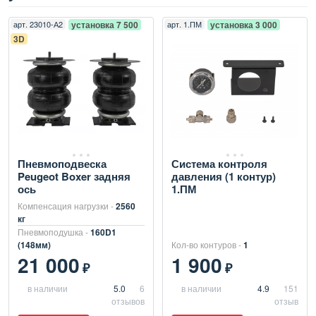
арт.
23010-А2
установка 7 500
арт.
1.ПМ
установка 3 000
3D
Пневмоподвеска
Система контроля
Peugeot Boxer задняя
давления (1 контур)
ось
1.ПМ
Компенсация нагрузки -
2560
кг
Пневмоподушка -
160D1
(148мм)
Кол-во контуров -
1
21 000
1 900
₽
₽
в наличии
5.0
6
в наличии
4.9
151
отзывов
отзыв