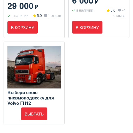
6 000
₽
29 000
₽
в наличии
5.0
74
в наличии
5.0
1 отзыв
отзыва
В КОРЗИНУ
В КОРЗИНУ
Выбери свою
пневмоподвеску для
Volvo FH12
ВЫБРАТЬ