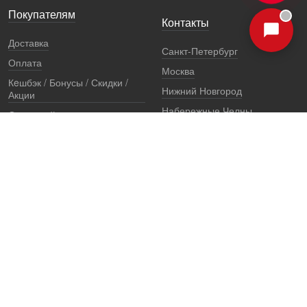
Покупателям
Контакты
Доставка
Санкт-Петербург
Оплата
Москва
Кeшбэк / Бонусы / Скидки /
Нижний Новгород
Акции
Набережные Челны
Остерегайтесь подделок
Екатеринбург
Стоимость установки
Регионы
Сертификаты и документы
Представители
Гарантии
Реквизиты
Правовая информация
Офис продаж
Установочный центр
8 (800) 707-52-13
единый многоканальный телефон, звонок по России бесплатный
7 (921) 657-98-77