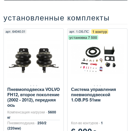
установленные комплекты
арт.
64040.01
арт.
1.ОБ.ПС
1 контур
установка 7 500
Пневмоподвеска VOLVO
Система управления
FH12, второе поколение
пневмоподвеской
(2002 - 2012), передняя
1.OB.PS 51мм
ось
Компенсация нагрузки -
5600
кг
Пневмоподушка -
250/2
Кол-во контуров -
1
(220мм)