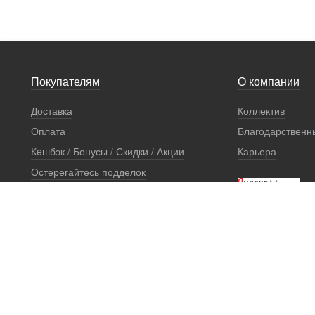
Покупателям
О компании
Доставка
Коллектив
Оплата
Благодарственн
Кeшбэк / Бонусы / Скидки / Акции
Карьера
Остерегайтесь подделок
Стоимость установки
Сертификаты и документы
Гарантии
Правовая информация
Офис продаж
Установочный центр