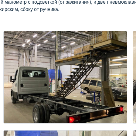
й манометр с подсветкой (от зажигания), и две пневмокла
ирским, сбоку от ручника.