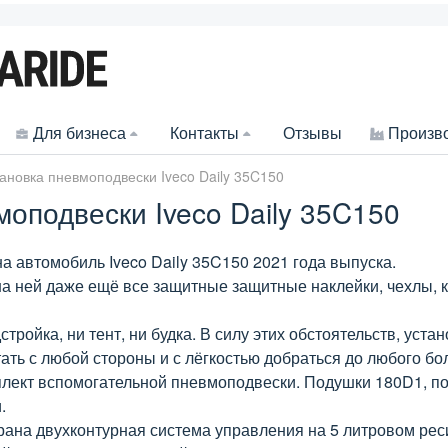
Для бизнеса
Контакты
Отзывы
Произв
ановка пневмоподвески Iveco Daily 35C150
оподвески Iveco Daily 35C150
а автомобиль Iveco Daily 35C150 2021 года выпуска.
а ней даже ещё все защитные защитные наклейки, чехлы, к
стройка, ни тент, ни будка. В силу этих обстоятельств, уст
тать с любой стороны и с лёгкостью добраться до любого б
плект вспомогательной пневмоподвески. Подушки 180D1, по
.
рана двухконтурная система управления на 5 литровом рес