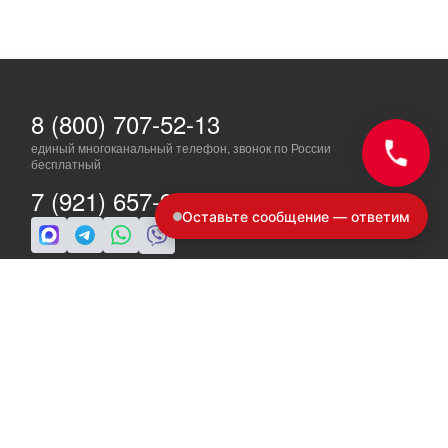
8 (800) 707-52-13
единый многоканальный телефон, звонок по России
бесплатный
7 (921) 657-98-77
Оставьте сообщение — ответим
ПН-ПТ: c 8 до 19
info@a-ride.ru