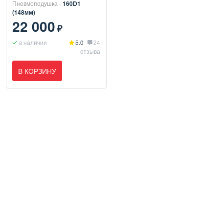
Пневмоподушка -
160D1
(148мм)
22 000
₽
в наличии
5.0
24
отзыва
В КОРЗИНУ