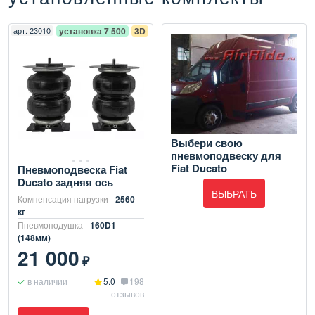
арт.
23010
установка 7 500
3D
Выбери свою
пневмоподвеску для
Fiat Ducato
Пневмоподвеска Fiat
Ducato задняя ось
ВЫБРАТЬ
Компенсация нагрузки -
2560
кг
Пневмоподушка -
160D1
(148мм)
21 000
₽
в наличии
5.0
198
отзывов