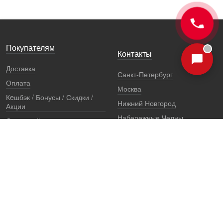
Покупателям
Контакты
Доставка
Санкт-Петербург
Оплата
Москва
Кeшбэк / Бонусы / Скидки /
Нижний Новгород
Акции
Набережные Челны
Остерегайтесь подделок
Екатеринбург
Стоимость установки
Регионы
Сертификаты и документы
Представители
Гарантии
Реквизиты
Правовая информация
Офис продаж
Установочный центр