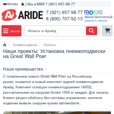
👤 | Мы в MAX 7 (921) 657-98-77
Москва
7 (921) 657-98-77
звонок бесплатный
8 (800) 707-52-13
заказать звонок
меню
Пневмоподвеска
Проекты
Наши проекты: Установка пневмоподвески
на Great Wall Poer
Наши преимущества
С появлением нового Great Wall Poer на Российском
рынке, появился и новый комплект задней пневмоподвески
Арайд. Комплект оснащен пневмоподушками 160D2,
рассчитанными на нагрузки более 1000 кг каждая. Для начала,
Клиент решил обойтись без системы управления, ниппеля
подкачки вывели снаружи кузова автомобиля..