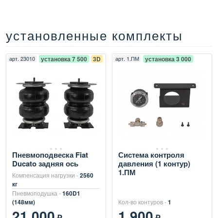
установленные комплекты
арт.
23010
установка 7 500
3D
арт.
1.ПМ
установка 3 000
Пневмоподвеска Fiat
Система контроля
Ducato задняя ось
давления (1 контур)
1.ПМ
Компенсация нагрузки -
2560
кг
Пневмоподушка -
160D1
(148мм)
Кол-во контуров -
1
21 000
1 900