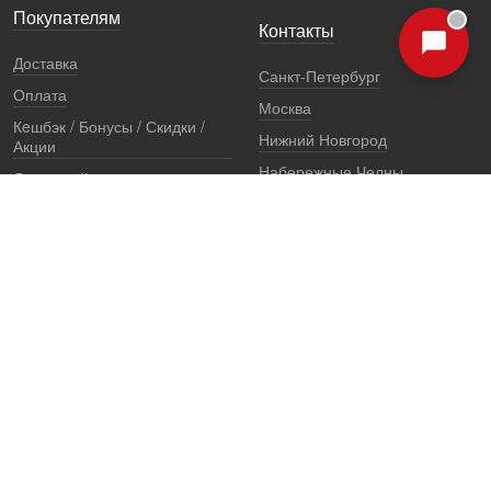
Покупателям
Контакты
Доставка
Санкт-Петербург
Оплата
Москва
Кeшбэк / Бонусы / Скидки /
Нижний Новгород
Акции
Набережные Челны
Остерегайтесь подделок
Екатеринбург
Стоимость установки
Регионы
Сертификаты и документы
Представители
Гарантии
Реквизиты
Правовая информация
Офис продаж
Установочный центр
8 (800) 707-52-13
единый многоканальный телефон, звонок по России бесплатный
7 (921) 657-98-77