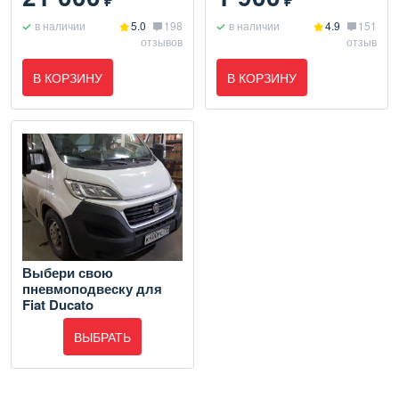
₽
₽
в наличии
5.0
198
в наличии
4.9
151
отзывов
отзыв
В КОРЗИНУ
В КОРЗИНУ
Выбери свою
пневмоподвеску для
Fiat Ducato
ВЫБРАТЬ