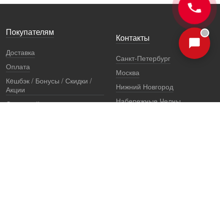
Покупателям
Контакты
Доставка
Санкт-Петербург
Оплата
Москва
Кeшбэк / Бонусы / Скидки /
Нижний Новгород
Акции
Набережные Челны
Остерегайтесь подделок
Екатеринбург
Стоимость установки
Регионы
Сертификаты и документы
Представители
Гарантии
Реквизиты
Правовая информация
Офис продаж
Установочный центр
8 (800) 707-52-13
единый многоканальный телефон, звонок по России бесплатный