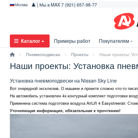
👤 | Мы в MAX 7 (921) 657-98-77
Москва
Каталог
Примеры работ
Покупателям
Пневмоподвеска
Проекты
Наши проекты: Уст
Наши проекты: Установка пнев
Установка пневмоподвески на Nissan Sky Line
Вот очередной эксклюзив. О машине и проекте сложно что-то писат
На автомобиль установлен
4х-контурный комплект подготовки возд
Применена система подготовки воздуха
AirLift 4 Easystreerair
. Стои
Уточняющая информация, обязательная к прочтению!