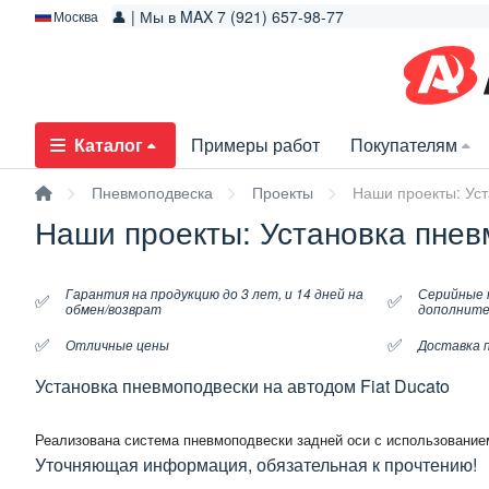
👤 | Мы в MAX 7 (921) 657-98-77
Москва
Каталог
Примеры работ
Покупателям
Пневмоподвеска
Проекты
Наши проекты: Уст
Наши проекты: Установка пневм
Гарантия на продукцию до 3 лет, и 14 дней на
Серийные 
✅
✅
обмен/возврат
дополните
✅
✅
Отличные цены
Доставка п
Установка пневмоподвески на автодом Fiat Ducato
Реализована система пневмоподвески задней оси с использованием
Уточняющая информация, обязательная к прочтению!