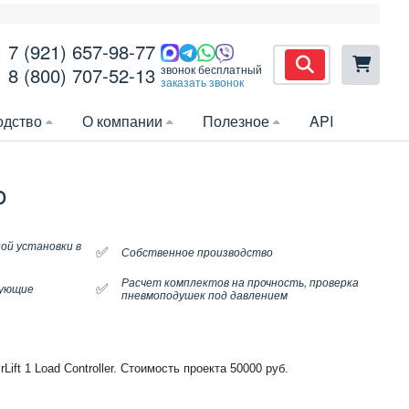
7 (921) 657-98-77
звонок бесплатный
8 (800) 707-52-13
заказать звонок
одство
О компании
Полезное
API
o
ой установки в
✅
Собственное производство
Расчет комплектов на прочность, проверка
✅
тующие
пневмоподушек под давлением
rLift 1 Load Controller
.
Стоимость проекта 50000 руб.