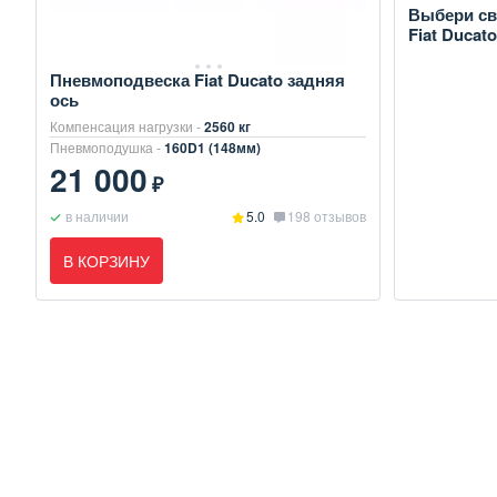
Выбери св
Fiat Ducato
Пневмоподвеска Fiat Ducato задняя
ось
Компенсация нагрузки -
2560 кг
Пневмоподушка -
160D1 (148мм)
21 000
₽
в наличии
5.0
198 отзывов
В КОРЗИНУ