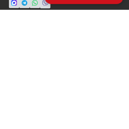
ПН-ПТ: c 8 до 19
info@a-ride.ru
во воспользоваться 146 статьей УК РФ при нарушении авторских и
местима с а/м ГАЗ (моделей: Газель, Газон, Валдай, Соболь и
е правообладателем в оборот.
ои данные в любой форме обратной связи на сайте a-ride.ru