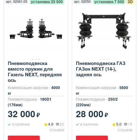
арт.
02061.03
установка 25 500
арт.
02050
установка 7 500
3D
Пневмоподвеска
Пневмоподвеска ГАЗ
вместо пружин для
ГАЗон NEXT (14-),
Газель NEXT, передняя
задняя ось
ось
Компенсация нагрузки -
4000
Компенсация нагрузки -
5600
кг
кг
Пневмоподушка -
180D1
Пневмоподушка -
250/2
(176мм)
(220мм)
32 000
28 000
₽
₽
в наличии
4.9
25
в наличии
5.0
19
отзывов
отзывов