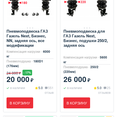
Пневмоподвеска ГАЗ
Пневмоподвеска для
Газель Next, Бизнес,
ГАЗ Газель Next,
NN, задняя ось, все
Бизнес, подушки 250/2,
модификации
задняя ось
Компенсация нагрузки -
4000
кг
Компенсация нагрузки -
5600
Пневмоподушка -
180D1
кг
(176мм)
Пневмоподушка -
250/2
(220мм)
24 000
- 17%
₽
20 000
26 000
₽
₽
в наличии
5.0
551
в наличии
5.0
25
отзыв
отзывов
В КОРЗИНУ
В КОРЗИНУ