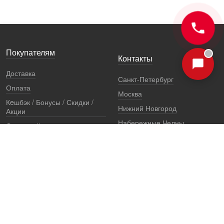
Покупателям
Контакты
Доставка
Санкт-Петербург
Оплата
Москва
Кeшбэк / Бонусы / Скидки /
Нижний Новгород
Акции
Набережные Челны
Остерегайтесь подделок
Екатеринбург
Стоимость установки
Регионы
Сертификаты и документы
Представители
Гарантии
Реквизиты
Правовая информация
Офис продаж
Установочный центр