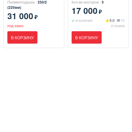
Пневмоподушка -
250/2
Кол-во контуров -
3
17 000
(220мм)
₽
31 000
₽
в наличии
5.0
10
под заказ
отзывов
В КОРЗИНУ
В КОРЗИНУ