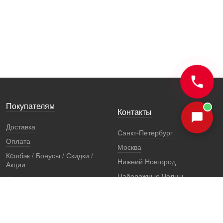
Покупателям
Контакты
Доставка
Санкт-Петербург
Оплата
Москва
Кeшбэк / Бонусы / Скидки /
Нижний Новгород
Акции
Набережные Челны
Остерегайтесь подделок
Екатеринбург
Стоимость установки
Регионы
Сертификаты и документы
Представители
Гарантии