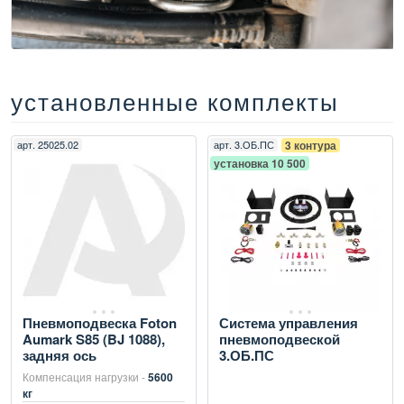
установленные комплекты
арт.
25025.02
арт.
3.ОБ.ПС
3 контура
установка 10 500
Пневмоподвеска Foton
Система управления
Aumark S85 (BJ 1088),
пневмоподвеской
задняя ось
3.ОБ.ПС
Компенсация нагрузки -
5600
кг