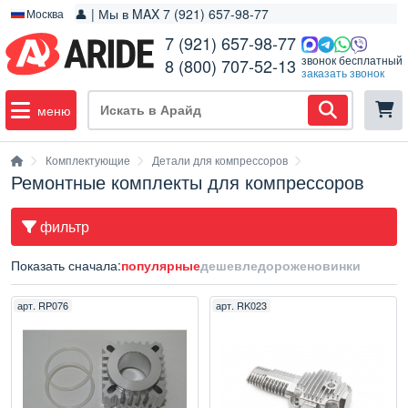
👤 | Мы в MAX 7 (921) 657-98-77
Москва
7 (921) 657-98-77
звонок бесплатный
8 (800) 707-52-13
заказать звонок
меню
Комплектующие
Детали для компрессоров
Ремонтные комплекты для компрессоров
фильтр
Показать сначала:
популярные
дешевле
дороже
новинки
арт.
RP076
арт.
RK023