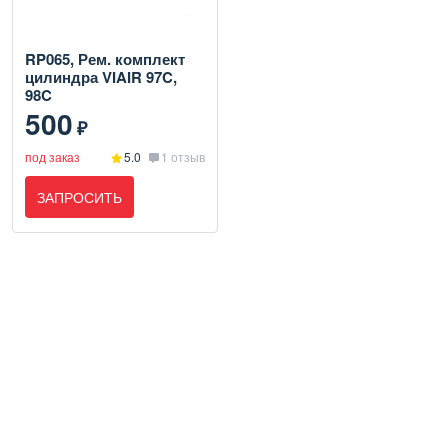
RP065, Рем. комплект
цилиндра VIAIR 97C,
98C
500
₽
под заказ
5.0
1 отзыв
ЗАПРОСИТЬ