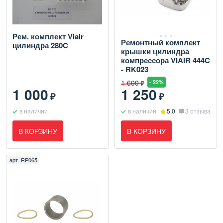
Рем. комплект Viair
Ремонтный комплект
цилиндра 280C
крышки цилиндра
компрессора VIAIR 444C
- RK023
1 600
- 22%
₽
1 000
1 250
₽
₽
в наличии
в наличии
5.0
3 отзыва
В КОРЗИНУ
В КОРЗИНУ
арт.
RP065