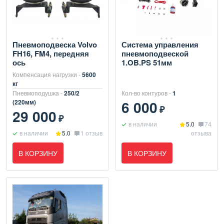
Пневмоподвеска Volvo
Система управления
FH16, FM4, передняя
пневмоподвеской
ось
1.OB.PS 51мм
Компенсация нагрузки -
5600
кг
Пневмоподушка -
250/2
Кол-во контуров -
1
6 000
(220мм)
₽
29 000
₽
в наличии
5.0
74
в наличии
5.0
1 отзыв
отзыва
В КОРЗИНУ
В КОРЗИНУ