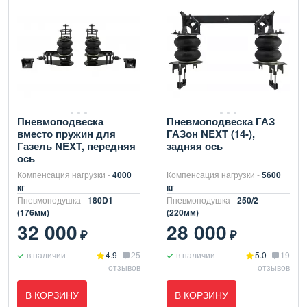
Пневмоподвеска
Пневмоподвеска ГАЗ
вместо пружин для
ГАЗон NEXT (14-),
Газель NEXT, передняя
задняя ось
ось
Компенсация нагрузки -
4000
Компенсация нагрузки -
5600
кг
кг
Пневмоподушка -
180D1
Пневмоподушка -
250/2
(176мм)
(220мм)
32 000
28 000
₽
₽
в наличии
4.9
25
в наличии
5.0
19
отзывов
отзывов
В КОРЗИНУ
В КОРЗИНУ