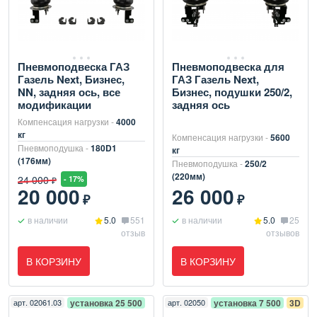
Пневмоподвеска ГАЗ
Пневмоподвеска для
Газель Next, Бизнес,
ГАЗ Газель Next,
NN, задняя ось, все
Бизнес, подушки 250/2,
модификации
задняя ось
Компенсация нагрузки -
4000
кг
Компенсация нагрузки -
5600
Пневмоподушка -
180D1
кг
(176мм)
Пневмоподушка -
250/2
(220мм)
24 000
- 17%
₽
20 000
26 000
₽
₽
в наличии
5.0
551
в наличии
5.0
25
отзыв
отзывов
В КОРЗИНУ
В КОРЗИНУ
арт.
02061.03
установка 25 500
арт.
02050
установка 7 500
3D