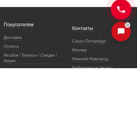
Покупателям
Контакты
Доставка
Санкт-Петербург
Оплата
Москва
Кeшбэк / Бонусы / Скидки /
Нижний Новгород
Акции
Набережные Челны
Остерегайтесь подделок
Екатеринбург
Стоимость установки
Регионы
Сертификаты и документы
Представители
Гарантии
Реквизиты
Правовая информация
Офис продаж
Установочный центр
8 (800) 707-52-13