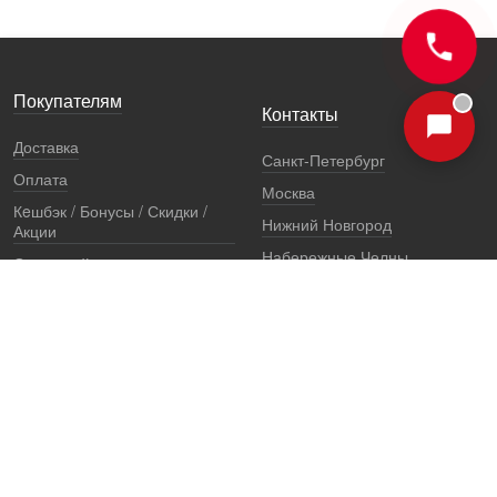
Покупателям
Контакты
Доставка
Санкт-Петербург
Оплата
Москва
Кeшбэк / Бонусы / Скидки /
Нижний Новгород
Акции
Набережные Челны
Остерегайтесь подделок
Екатеринбург
Стоимость установки
Регионы
Сертификаты и документы
Представители
Гарантии
Реквизиты
Правовая информация
Офис продаж
Установочный центр
8 (800) 707-52-13