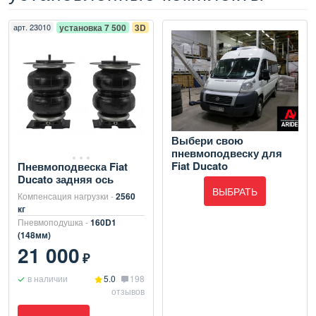
арт.
23010
установка 7 500
3D
Выбери свою
пневмоподвеску для
Fiat Ducato
Пневмоподвеска Fiat
Ducato задняя ось
ВЫБРАТЬ
Компенсация нагрузки -
2560
кг
Пневмоподушка -
160D1
(148мм)
21 000
₽
в наличии
5.0
198
отзывов