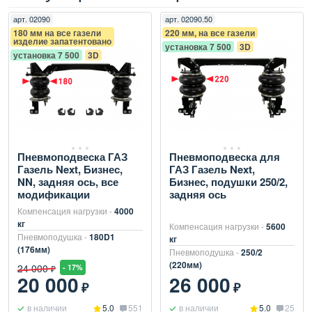
арт.
02090
арт.
02090.50
180 мм на все газели
220 мм, на все газели
изделие запатентовано
установка 7 500
3D
установка 7 500
3D
Пневмоподвеска ГАЗ
Пневмоподвеска для
Газель Next, Бизнес,
ГАЗ Газель Next,
NN, задняя ось, все
Бизнес, подушки 250/2,
модификации
задняя ось
Компенсация нагрузки -
4000
кг
Компенсация нагрузки -
5600
Пневмоподушка -
180D1
кг
(176мм)
Пневмоподушка -
250/2
(220мм)
24 000
- 17%
₽
20 000
26 000
₽
₽
в наличии
5.0
551
в наличии
5.0
25