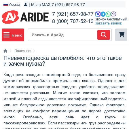
👤 | Мы в MAX 7 (921) 657-98-77
Москва
7 (921) 657-98-77
звонок бесплатный
8 (800) 707-52-13
заказать звонок
меню
Полезное
Пневмоподвеска автомобиля: что это такое
и зачем нужна?
Когда речь заходит о комфортной езде, то большинство сразу
думает об автомобилях премиального класса. Однако и для
коммерческих транспортных средств удобство передвижения
не является роскошью. Многие также считают, что залогом
мягкой и плавной езды является квалифицированный водитель
или же безупречное дорожное покрытие. Однако факторов,
влияющих на комфорт перемещения по дороге достаточно
много. Особенно, если речь идет о грузо- и
пассажироперевозках. Если пассажиры или груз распределены
неравномерно, то это неизбежно будет способствовать тряске