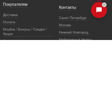
Покупателям
Контакты
Доставка
Санкт-Петербург
Оплата
Москва
Кeшбэк / Бонусы / Скидки /
Нижний Новгород
Акции
Набережные Челны
Остерегайтесь подделок
Екатеринбург
Стоимость установки
Регионы
Сертификаты и документы
Представители
Гарантии
Реквизиты
Правовая информация
Офис продаж
Установочный центр
8 (800) 707-52-13
единый многоканальный телефон, звонок по России бесплатный
7 (921) 657-98-77