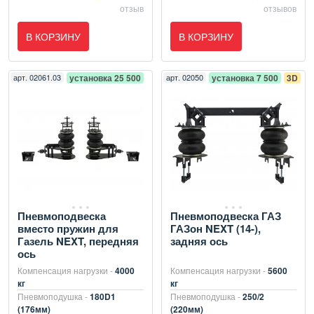
отзыв
отзывов
В КОРЗИНУ
В КОРЗИНУ
арт.
02061.03
установка 25 500
арт.
02050
установка 7 500
3D
Пневмоподвеска
Пневмоподвеска ГАЗ
вместо пружин для
ГАЗон NEXT (14-),
Газель NEXT, передняя
задняя ось
ось
Компенсация нагрузки -
4000
Компенсация нагрузки -
5600
кг
кг
Пневмоподушка -
180D1
Пневмоподушка -
250/2
(176мм)
(220мм)