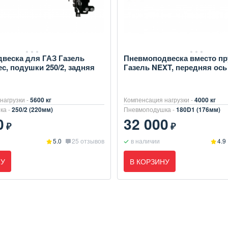
веска для ГАЗ Газель
Пневмоподвеска вместо п
ес, подушки 250/2, задняя
Газель NEXT, передняя ось
нагрузки -
5600 кг
Компенсация нагрузки -
4000 кг
ка -
250/2 (220мм)
Пневмоподушка -
180D1 (176мм)
0
32 000
₽
₽
5.0
25 отзывов
в наличии
4.9
НУ
В КОРЗИНУ