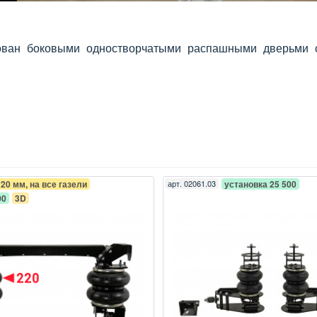
ован боковыми одностворчатыми распашными дверьми с 
220 мм, на все газели
арт.
02061.03
установка 25 500
00
3D