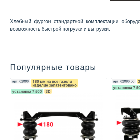
Хлебный фургон стандартной комплектации оборуд
возможность быстрой погрузки и выгрузки.
Популярные товары
арт.
02090
180 мм на все газели
арт.
02090.50
изделие запатентовано
установка 7 5
установка 7 500
3D