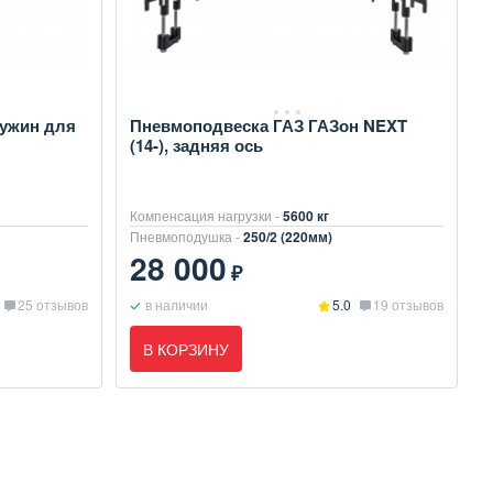
ружин для
Пневмоподвеска ГАЗ ГАЗон NEXT
(14-), задняя ось
Компенсация нагрузки -
5600 кг
Пневмоподушка -
250/2 (220мм)
28 000
₽
25 отзывов
в наличии
5.0
19 отзывов
В КОРЗИНУ