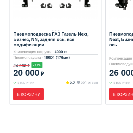
Пневмоподвеска ГАЗ Газель Next,
Пневмопод
Бизнес, NN, задняя ось, все
Next, Бизн
модификации
ось
Компенсация нагрузки -
4000 кг
Пневмоподушка -
180D1 (176мм)
Компенсация 
Пневмоподуш
24 000
- 17%
₽
20 000
26 00
₽
в наличии
5.0
551 отзыв
в наличии
В КОРЗИНУ
В КОРЗИ