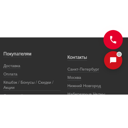
Покупателям
Контакты
Доставка
Санкт-Петербург
Оплата
Москва
Кeшбэк / Бонусы / Скидки /
Нижний Новгород
Акции
Набережные Челны
Остерегайтесь подделок
Екатеринбург
Стоимость установки
Регионы
Сертификаты и документы
Представители
Гарантии
Реквизиты