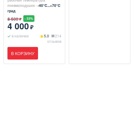
пневмоподушек -
-40°C...+70°C
град
8 500
- 53%
₽
4 000
₽
в наличии
5.0
214
отзывов
В КОРЗИНУ