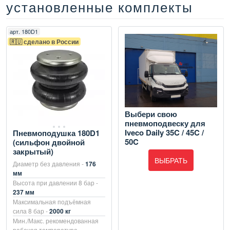
установленные комплекты
арт.
180D1
🇷🇺 сделано в России
Выбери свою
пневмоподвеску для
Iveco Daily 35C / 45C /
Пневмоподушка 180D1
50C
(сильфон двойной
закрытый)
ВЫБРАТЬ
Диаметр без давления -
176
мм
Высота при давлении 8 бар -
237 мм
Максимальная подъёмная
сила 8 бар -
2000 кг
Мин./Макс. рекомендованная
рабочая температура