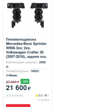
Пневмоподвеска
Mercedes-Benz Sprinter
W906 3xx; 2xx,
Volkswagen Crafter 35
(2007-2016), задняя ось
Компенсация нагрузки -
2560
кг
Пневмоподушка -
160D1
(148мм)
27 000
- 20%
₽
21 600
₽
в наличии
5.0
6
отзывов