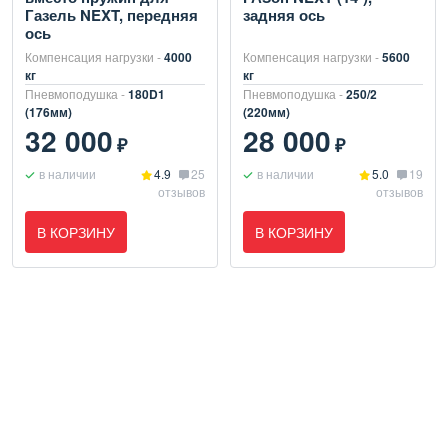
Газель NEXT, передняя
задняя ось
ось
Компенсация нагрузки -
4000
Компенсация нагрузки -
5600
кг
кг
Пневмоподушка -
180D1
Пневмоподушка -
250/2
(176мм)
(220мм)
32 000
28 000
₽
₽
в наличии
4.9
25
в наличии
5.0
19
отзывов
отзывов
В КОРЗИНУ
В КОРЗИНУ