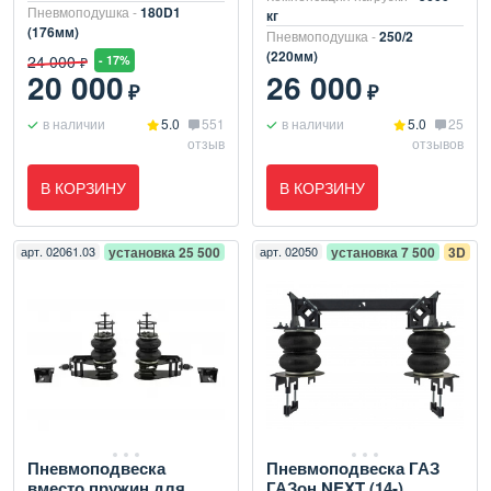
Пневмоподушка -
180D1
кг
(176мм)
Пневмоподушка -
250/2
(220мм)
24 000
- 17%
₽
20 000
26 000
₽
₽
в наличии
5.0
551
в наличии
5.0
25
отзыв
отзывов
В КОРЗИНУ
В КОРЗИНУ
арт.
02061.03
установка 25 500
арт.
02050
установка 7 500
3D
Пневмоподвеска
Пневмоподвеска ГАЗ
вместо пружин для
ГАЗон NEXT (14-),