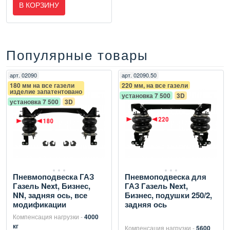
В КОРЗИНУ
Популярные товары
арт.
02090
арт.
02090.50
180 мм на все газели
220 мм, на все газели
изделие запатентовано
установка 7 500
3D
установка 7 500
3D
Пневмоподвеска ГАЗ
Пневмоподвеска для
Газель Next, Бизнес,
ГАЗ Газель Next,
NN, задняя ось, все
Бизнес, подушки 250/2,
модификации
задняя ось
Компенсация нагрузки -
4000
кг
Компенсация нагрузки -
5600