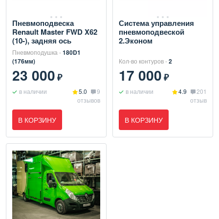
Пневмоподвеска
Система управления
Renault Master FWD X62
пневмоподвеской
(10-), задняя ось
2.Эконом
Пневмоподушка -
180D1
(176мм)
Кол-во контуров -
2
23 000
17 000
₽
₽
в наличии
5.0
9
в наличии
4.9
201
отзывов
отзыв
В КОРЗИНУ
В КОРЗИНУ