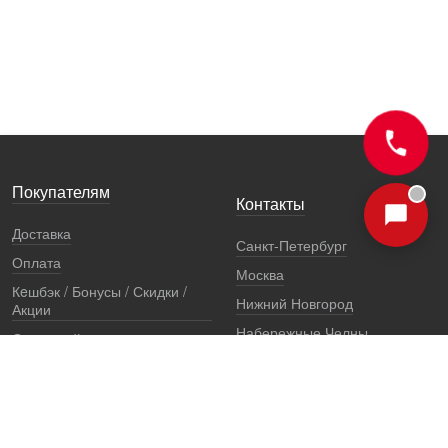
Покупателям
Контакты
Доставка
Санкт-Петербург
Оплата
Москва
Кeшбэк / Бонусы / Скидки /
Нижний Новгород
Акции
Набережные Челны
Остерегайтесь подделок
Екатеринбург
Стоимость установки
Регионы
Сертификаты и документы
Представители
Гарантии