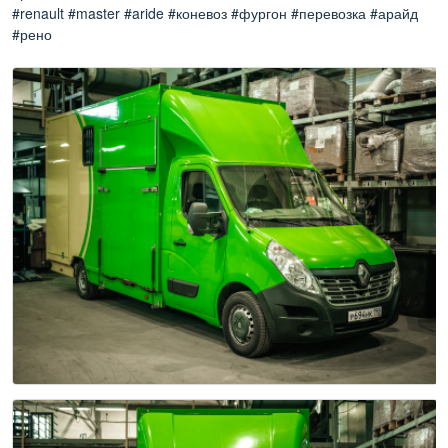
#renault #master #aride #коневоз #фургон #перевозка #арайд
#рено