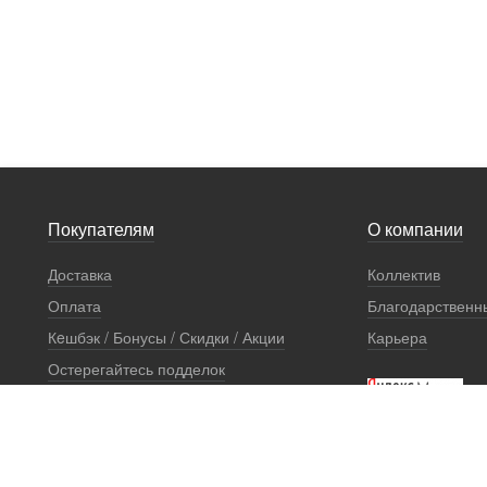
Покупателям
О компании
Доставка
Коллектив
Оплата
Благодарственн
Кeшбэк / Бонусы / Скидки / Акции
Карьера
Остерегайтесь подделок
Стоимость установки
Сертификаты и документы
Гарантии