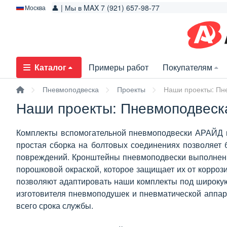
👤 | Мы в MAX 7 (921) 657-98-77
Москва
Каталог
Примеры работ
Покупателям
Пневмоподвеска
Проекты
Наши проекты: Пне
Наши проекты: Пневмоподвеска
Комплекты вспомогательной пневмоподвески АРАЙД кр
простая сборка на болтовых соединениях позволяет б
повреждений. Кронштейны пневмоподвески выполнены
порошковой окраской, которое защищает их от корроз
позволяют адаптировать наши комплекты под широкую 
изготовителя пневмоподушек и пневматической аппара
всего срока службы.