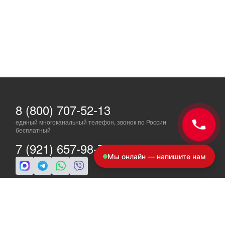
8 (800) 707-52-13
единый многоканальный телефон, звонок по России
бесплатный
7 (921) 657-98-77
Мы онлайн — напишите нам
ПН-ПТ: c 8 до 19
info@a-ride.ru