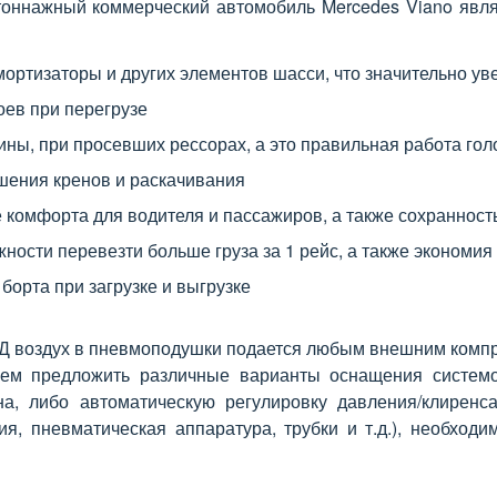
тоннажный коммерческий автомобиль Mercedes Viano явл
мортизаторы и других элементов шасси, что значительно ув
оев при перегрузе
ы, при просевших рессорах, а это правильная работа голо
ьшения кренов и раскачивания
 комфорта для водителя и пассажиров, а также сохранность
жности перевезти больше груза за 1 рейс, а также экономи
борта при загрузке и выгрузке
Д воздух в пневмоподушки подается любым внешним компре
жем предложить различные варианты оснащения системо
на, либо автоматическую регулировку давления/клиренс
ия, пневматическая аппаратура, трубки и т.д.), необхо