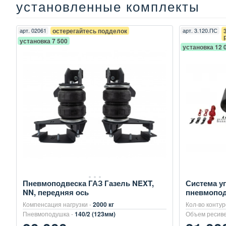
установленные комплекты
арт.
02061
остерегайтесь подделок
арт.
3.120.ПС
установка 7 500
установка 12 
Пневмоподвеска ГАЗ Газель NEXT,
Система у
NN, передняя ось
пневмопод
Компенсация нагрузки -
2000 кг
Кол-во контур
Пневмоподушка -
140/2 (123мм)
Объем ресиве