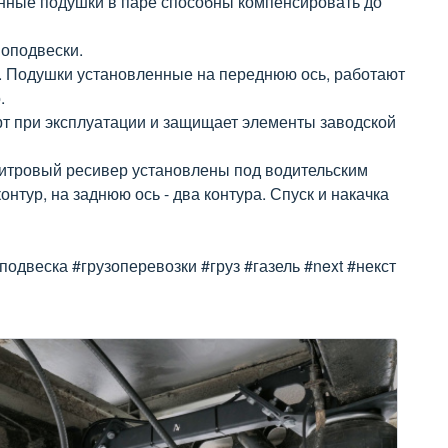
анные подушки в паре способны компенсировать до
оподвески.
й. Подушки установленные на переднюю ось, работают
.
рт при эксплуатации и защищает элементы заводской
литровый ресивер установлены под водительским
тур, на заднюю ось - два контура. Спуск и накачка
двеска #грузоперевозки #груз #газель #next #некст