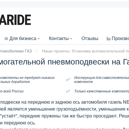
Для бизнеса
Контакты
Отзывы
Произв
втомобилями ГАЗ
Наши проекты: Установка вспомогательной 
могательной пневмоподвески на 
комплекты не требуют никаких
Инструкция для самостоятельн
✅
льных доработок
комплекте
✅
о всей России
Только качественные комплек
 подвески на переднюю и заднюю ось автомобиля газель N
ей является уменьшение грузоподъёмности, уменьшение кли
 "устаёт", передние пружины так же быстро проседают. Ре
и переднюю ось.