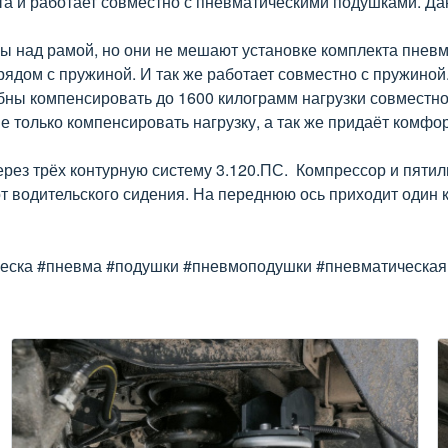
ста и работает совместно с пневматическими подушками. Д
 над рамой, но они не мешают установке комплекта пневм
рядом с пружиной. И так же работает совместно с пружино
бны компенсировать до 1600 килограмм нагрузки совместно
 только компенсировать нагрузку, а так же придаёт комфо
рез трёх контурную систему 3.120.ПС. Компрессор и пяти
водительского сидения. На переднюю ось приходит один кон
веска #пневма #подушки #пневмоподушки #пневматическаяпо