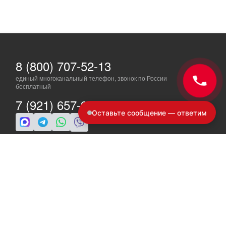
8 (800) 707-52-13
единый многоканальный телефон, звонок по России
бесплатный
7 (921) 657-98-77
Оставьте сообщение — ответим
ПН-ПТ: c 8 до 19
info@a-ride.ru