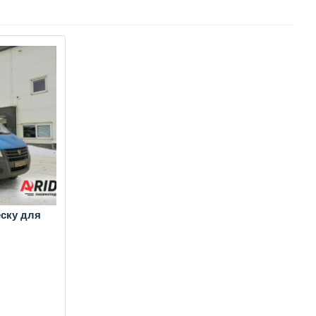
ску для