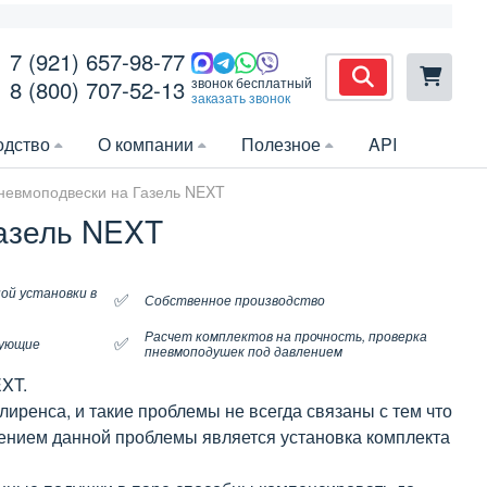
7 (921) 657-98-77
звонок бесплатный
8 (800) 707-52-13
заказать звонок
одство
О компании
Полезное
API
пневмоподвески на Газель NEXT
Газель NEXT
ой установки в
✅
Собственное производство
Расчет комплектов на прочность, проверка
✅
тующие
пневмоподушек под давлением
EXT.
ренса, и такие проблемы не всегда связаны с тем что
шением данной проблемы является установка комплекта