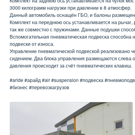
Комплект на заднюю ось устанавливается на чулок мо
3000 килограмм нагрузки при давлении в 8 атмосфер.
Данный автомобиль оснащён ГБО, и балоны размещены
Комплект на переднюю ось устанавливается на рычаг, 
так же совместно с пружинами. Данные подушки спосо
Вспомогательная пневматическая подвеска способна не
подвески от износа.
Управление пневматической подвеской реализовано че
сидением. Два блока управления размещаются слева от 
давления происходит за счёт пневматических клавиш.
#aride #арайд #air #suspension #подвеска #пневмопод
#бизнес #перевозкагрузов