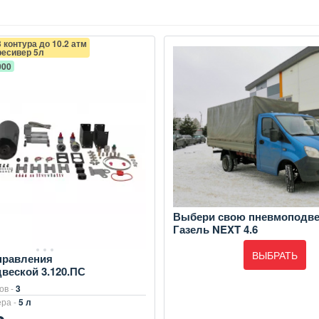
3 контура до 10.2 атм
ресивер 5л
000
Выбери свою пневмоподве
Газель NEXT 4.6
ВЫБРАТЬ
правления
веской 3.120.ПС
ов -
3
ра -
5 л