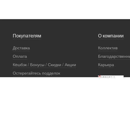
Покупателям
О компании
Доставка
Коллектив
Оплата
Благодарственн
Кeшбэк / Бонусы / Скидки / Акции
Карьера
Остерегайтесь подделок
Стоимость установки
Сертификаты и документы
Гарантии
Правовая информация
Офис продаж
Установочный центр